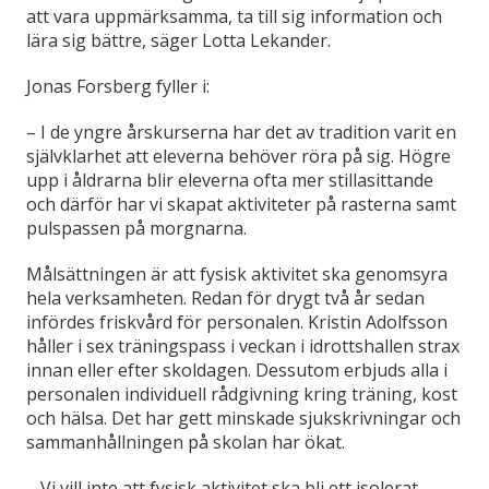
att vara uppmärksamma, ta till sig information och
lära sig bättre, säger Lotta Lekander.
Jonas Forsberg fyller i:
– I de yngre årskurserna har det av tradition varit en
självklarhet att eleverna behöver röra på sig. Högre
upp i åldrarna blir eleverna ofta mer stillasittande
och därför har vi skapat aktiviteter på rasterna samt
pulspassen på morgnarna.
Målsättningen är att fysisk aktivitet ska genomsyra
hela verksamheten. Redan för drygt två år sedan
infördes friskvård för personalen. Kristin Adolfsson
håller i sex träningspass i veckan i idrottshallen strax
innan eller efter skoldagen. Dessutom erbjuds alla i
personalen individuell rådgivning kring träning, kost
och hälsa. Det har gett minskade sjukskrivningar och
sammanhållningen på skolan har ökat.
– Vi vill inte att fysisk aktivitet ska bli ett isolerat