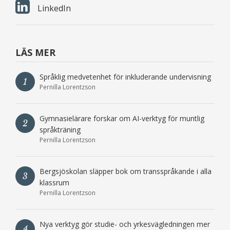
LinkedIn
LÄS MER
Språklig medvetenhet för inkluderande undervisning
1
Pernilla Lorentzson
Gymnasielärare forskar om AI-verktyg för muntlig
2
språkträning
Pernilla Lorentzson
Bergsjöskolan släpper bok om transspråkande i alla
3
klassrum
Pernilla Lorentzson
Nya verktyg gör studie- och yrkesvägledningen mer
4