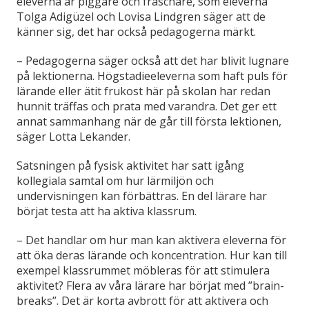
eleverna är piggare och fräschare, som eleverna
Tolga Adigüzel och Lovisa Lindgren säger att de
känner sig, det har också pedagogerna märkt.
– Pedagogerna säger också att det har blivit lugnare
på lektionerna. Högstadieeleverna som haft puls för
lärande eller ätit frukost här på skolan har redan
hunnit träffas och prata med varandra. Det ger ett
annat sammanhang när de går till första lektionen,
säger Lotta Lekander.
Satsningen på fysisk aktivitet har satt igång
kollegiala samtal om hur lärmiljön och
undervisningen kan förbättras. En del lärare har
börjat testa att ha aktiva klassrum.
– Det handlar om hur man kan aktivera eleverna för
att öka deras lärande och koncentration. Hur kan till
exempel klassrummet möbleras för att stimulera
aktivitet? Flera av våra lärare har börjat med ”brain-
breaks”. Det är korta avbrott för att aktivera och