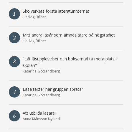
Skolverkets första litteraturinternat
1
Hedvig Dillner
Mitt andra läsår som ämneslärare på högstadiet
2
Hedvig Dillner
"Låt läsupplevelser och boksamtal ta mera plats i
3
skolan"
Katarina G Strandberg
Läsa texter när gruppen spretar
4
Katarina G Strandberg
Att utbilda läsare!
5
Anna Månsson Nylund