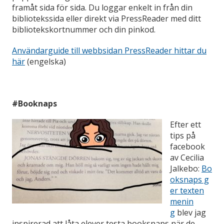
framåt sida för sida. Du loggar enkelt in från din
bibliotekssida eller direkt via PressReader med ditt
bibliotekskortnummer och din pinkod.
Användarguide till webbsidan PressReader hittar du
här
(engelska)
#Booknaps
Efter ett
tips på
facebook
av Cecilia
Jalkebo:
Bo
oksnaps g
er texten
menin
g
blev jag
inspirerad att låta elever testa booksnaps när de