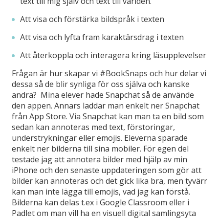
text till mig själv och text till världen.
Att visa och förstärka bildspråk i texten
Att visa och lyfta fram karaktärsdrag i texten
Att återkoppla och interagera kring läsupplevelser
Frågan är hur skapar vi #BookSnaps och hur delar vi
dessa så de blir synliga för oss själva och kanske
andra? Mina elever hade Snapchat så de använde
den appen. Annars laddar man enkelt ner Snapchat
från App Store. Via Snapchat kan man ta en bild som
sedan kan annoteras med text, förstoringar,
understrykningar eller emojis. Eleverna sparade
enkelt ner bilderna till sina mobiler. För egen del
testade jag att annotera bilder med hjälp av min
iPhone och den senaste uppdateringen som gör att
bilder kan annoteras och det gick lika bra, men tyvärr
kan man inte lägga till emojis, vad jag kan förstå.
Bilderna kan delas t.ex i Google Classroom eller i
Padlet om man vill ha en visuell digital samlingsyta