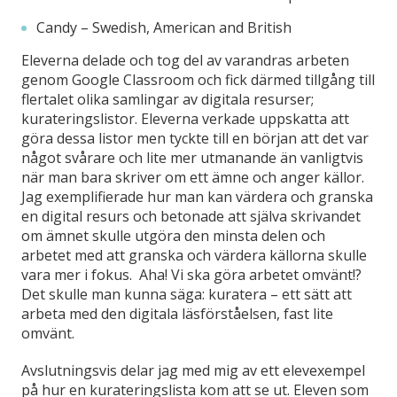
Candy – Swedish, American and British
Eleverna delade och tog del av varandras arbeten
genom Google Classroom och fick därmed tillgång till
flertalet olika samlingar av digitala resurser;
kurateringslistor. Eleverna verkade uppskatta att
göra dessa listor men tyckte till en början att det var
något svårare och lite mer utmanande än vanligtvis
när man bara skriver om ett ämne och anger källor.
Jag exemplifierade hur man kan värdera och granska
en digital resurs och betonade att själva skrivandet
om ämnet skulle utgöra den minsta delen och
arbetet med att granska och värdera källorna skulle
vara mer i fokus. Aha! Vi ska göra arbetet omvänt!?
Det skulle man kunna säga: kuratera – ett sätt att
arbeta med den digitala läsförståelsen, fast lite
omvänt.
Avslutningsvis delar jag med mig av ett elevexempel
på hur en kurateringslista kom att se ut. Eleven som