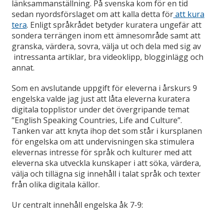
länksammanställning. På svenska kom för en tid
sedan nyordsförslaget om att kalla detta för
att kura
tera
. Enligt språkrådet betyder kuratera ungefär att
sondera terrängen inom ett ämnesområde samt att
granska, värdera, sovra, välja ut och dela med sig av
intressanta artiklar, bra videoklipp, blogginlägg och
annat.
Som en avslutande uppgift för eleverna i årskurs 9
engelska valde jag just att låta eleverna kuratera
digitala topplistor under det övergripande temat
”English Speaking Countries, Life and Culture”.
Tanken var att knyta ihop det som står i kursplanen
för engelska om att undervisningen ska stimulera
elevernas intresse för språk och kulturer med att
eleverna ska utveckla kunskaper i att söka, värdera,
välja och tillägna sig innehåll i talat språk och texter
från olika digitala källor.
Ur centralt innehåll engelska åk 7-9: