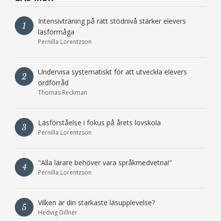
Intensivträning på rätt stödnivå stärker elevers
1
läsförmåga
Pernilla Lorentzson
Undervisa systematiskt för att utveckla elevers
2
ordförråd
Thomas Reckman
Läsförståelse i fokus på årets lovskola
3
Pernilla Lorentzson
"Alla lärare behöver vara språkmedvetna!"
4
Pernilla Lorentzson
Vilken är din starkaste läsupplevelse?
5
Hedvig Dillner