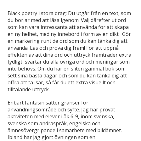
Black poetry i stora drag: Du utgår från en text, som
du börjar med att läsa igenom. Välj därefter ut ord
som kan vara intressanta att använda för att skapa
en ny helhet, med ny innebörd i form av en dikt. Gör
en markering runt de ord som du kan tänka dig att
använda. Läs och pröva dig fram! För att uppnå
effekten av att dina ord och uttryck framträder extra
tydligt, svärtar du alla övriga ord och meningar som
inte behövs. Om du har en sliten gammal bok som
sett sina bästa dagar och som du kan tänka dig att
offra att ta isär, så får du ett extra visuellt och
tilltalande uttryck.
Enbart fantasin sätter gränser för
användningsområde och syfte. Jag har prövat
aktiviteten med elever i åk 6-9, inom svenska,
svenska som andraspråk, engelska och
ämnesövergripande i samarbete med bildämnet.
Ibland har jag gjort övningen som en