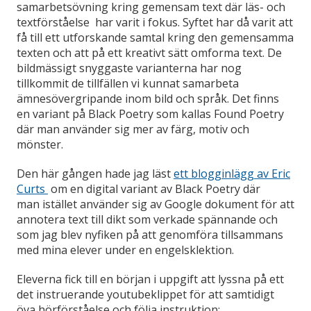
samarbetsövning kring gemensam text där läs- och
textförståelse har varit i fokus. Syftet har då varit att
få till ett utforskande samtal kring den gemensamma
texten och att på ett kreativt sätt omforma text. De
bildmässigt snyggaste varianterna har nog
tillkommit de tillfällen vi kunnat samarbeta
ämnesövergripande inom bild och språk. Det finns
en variant på Black Poetry som kallas Found Poetry
där man använder sig mer av färg, motiv och
mönster.
Den här gången hade jag läst
ett blogginlägg av Eric
Curts
om en digital variant av Black Poetry där
man istället använder sig av Google dokument för att
annotera text till dikt som verkade spännande och
som jag blev nyfiken på att genomföra tillsammans
med mina elever under en engelsklektion.
Eleverna fick till en början i uppgift att lyssna på ett
det instruerande youtubeklippet för att samtidigt
öva hörförståelse och följa instruktion: