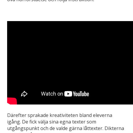
Därefter sprakade kreativiteten bland eleverna
igång. De fick välja sina egna texter som
utgångspunkt och de valde gärna låttexter. Dikterna