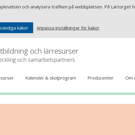
upplevelsen och analysera trafiken på webbplatsen. På Lärtorget ha
Anpassa inställningar för kakor
vändiga kakor
rtbildning och lärresurser
veckling och samarbetspartners
esurser
Kalender & skolprogram
Producenter
Om 