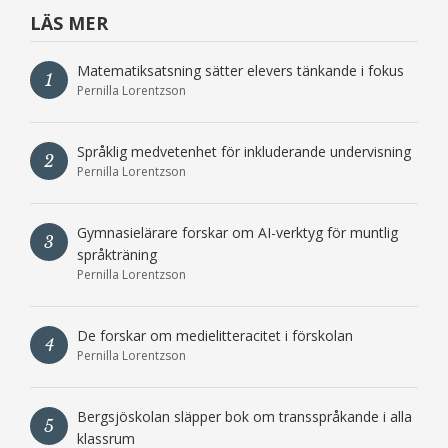
LÄS MER
Matematiksatsning sätter elevers tänkande i fokus
1
Pernilla Lorentzson
Språklig medvetenhet för inkluderande undervisning
2
Pernilla Lorentzson
Gymnasielärare forskar om AI-verktyg för muntlig
3
språkträning
Pernilla Lorentzson
De forskar om medielitteracitet i förskolan
4
Pernilla Lorentzson
Bergsjöskolan släpper bok om transspråkande i alla
5
klassrum