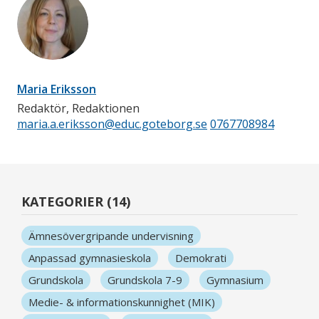
Maria Eriksson
Redaktör, Redaktionen
maria.a.eriksson@educ.goteborg.se
0767708984
KATEGORIER (14)
Ämnesövergripande undervisning
Anpassad gymnasieskola
Demokrati
Grundskola
Grundskola 7-9
Gymnasium
Medie- & informationskunnighet (MIK)