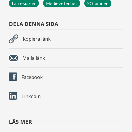
Lärresurser
Medievetenhet
SO-ämnen
DELA DENNA SIDA
Kopiera länk
Maila länk
Facebook
LinkedIn
LÄS MER