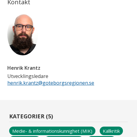
Kontakt
Henrik Krantz
Utvecklingsledare
henrik.krantz@goteborgsregionen.se
KATEGORIER (5)
Medie- & informationskunnighet (MIK)
Källkritik