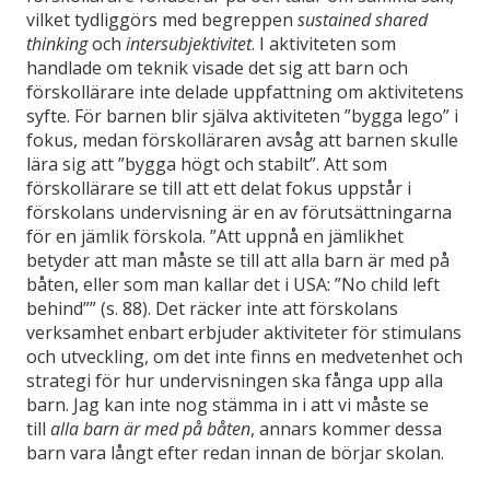
vilket tydliggörs med begreppen
sustained shared
thinking
och
intersubjektivitet
. I aktiviteten som
handlade om teknik visade det sig att barn och
förskollärare inte delade uppfattning om aktivitetens
syfte. För barnen blir själva aktiviteten ”bygga lego” i
fokus, medan förskolläraren avsåg att barnen skulle
lära sig att ”bygga högt och stabilt”. Att som
förskollärare se till att ett delat fokus uppstår i
förskolans undervisning är en av förutsättningarna
för en jämlik förskola. ”Att uppnå en jämlikhet
betyder att man måste se till att alla barn är med på
båten, eller som man kallar det i USA: ”No child left
behind”” (s. 88). Det räcker inte att förskolans
verksamhet enbart erbjuder aktiviteter för stimulans
och utveckling, om det inte finns en medvetenhet och
strategi för hur undervisningen ska fånga upp alla
barn. Jag kan inte nog stämma in i att vi måste se
till
alla barn är med på båten
, annars kommer dessa
barn vara långt efter redan innan de börjar skolan.