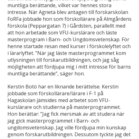
muntliga berättande, vilket var hennes stora
intresse. När Agneta blev antagen till forskarskolan
FoRFa jobbade hon som förskollärare på Almgårdens
förskola (Peppargatan 7) i Gårdsten, parallellt med
att hon arbetade som VFU-kurslärare och läste
masterprogram i Barn- och Ungdomsvetenskap. För
henne startade resan med kurser i förskolelyftet och
i lärarlyftet. ”När jag läste masterprogrammet kom
utlysningen till forskarutbildningen, och jag såg
möjligheten att fördjupa mig i mitt intresse för barns
muntliga berättande”, säger hon.
Kerstin Botö har en liknande berättelse. Kerstin
jobbade som förskollärare/lärare i F-1 på
Hagaskolan jämsides med arbetet som VFU-
kurslärare och studierna på masterprogrammet.
Hon berättar: ”Jag fick mersmak av att studera när
jag gick masterprogrammet i Barn- och
ungdomsvetenskap. Jag ville fördjupa min kunskap
genom forskarutbildningen. Dessutom tyckte jag det