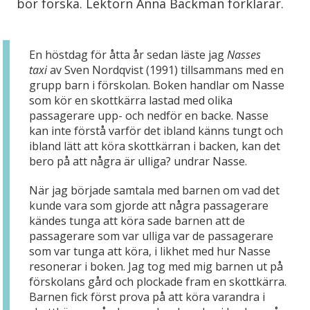
bör forska. Lektorn Anna Backman förklarar.
En höstdag för åtta år sedan läste jag
Nasses
taxi
av Sven Nordqvist (1991) tillsammans med en
grupp barn i förskolan. Boken handlar om Nasse
som kör en skottkärra lastad med olika
passagerare upp- och nedför en backe. Nasse
kan inte förstå varför det ibland känns tungt och
ibland lätt att köra skottkärran i backen, kan det
bero på att några är ulliga? undrar Nasse.
När jag började samtala med barnen om vad det
kunde vara som gjorde att några passagerare
kändes tunga att köra sade barnen att de
passagerare som var ulliga var de passagerare
som var tunga att köra, i likhet med hur Nasse
resonerar i boken. Jag tog med mig barnen ut på
förskolans gård och plockade fram en skottkärra.
Barnen fick först prova på att köra varandra i