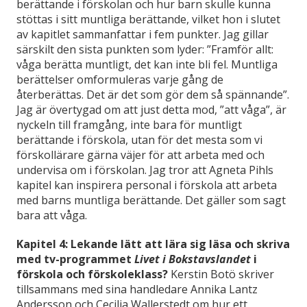
berättande i förskolan och hur barn skulle kunna
stöttas i sitt muntliga berättande, vilket hon i slutet
av kapitlet sammanfattar i fem punkter. Jag gillar
särskilt den sista punkten som lyder: ”Framför allt:
våga berätta muntligt, det kan inte bli fel. Muntliga
berättelser omformuleras varje gång de
återberättas. Det är det som gör dem så spännande”.
Jag är övertygad om att just detta mod, ”att våga”, är
nyckeln till framgång, inte bara för muntligt
berättande i förskola, utan för det mesta som vi
förskollärare gärna väjer för att arbeta med och
undervisa om i förskolan. Jag tror att Agneta Pihls
kapitel kan inspirera personal i förskola att arbeta
med barns muntliga berättande. Det gäller som sagt
bara att våga.
Kapitel 4: Lekande lätt att lära sig läsa och skriva
med tv-programmet
Livet i Bokstavslandet
i
förskola och förskoleklass?
Kerstin Botö skriver
tillsammans med sina handledare Annika Lantz
Andersson och Cecilia Wallerstedt om hur ett