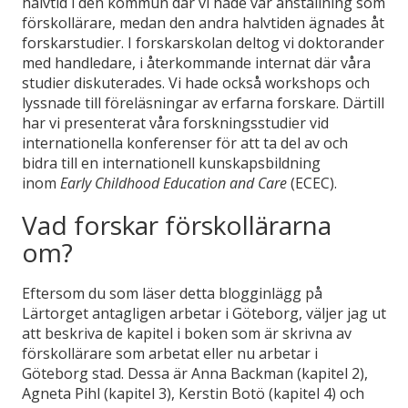
halvtid i den kommun där vi hade vår anställning som
förskollärare, medan den andra halvtiden ägnades åt
forskarstudier. I forskarskolan deltog vi doktorander
med handledare, i återkommande internat där våra
studier diskuterades. Vi hade också workshops och
lyssnade till föreläsningar av erfarna forskare. Därtill
har vi presenterat våra forskningsstudier vid
internationella konferenser för att ta del av och
bidra till en internationell kunskapsbildning
inom
Early Childhood Education and Care
(ECEC).
Vad forskar förskollärarna
om?
Eftersom du som läser detta blogginlägg på
Lärtorget antagligen arbetar i Göteborg, väljer jag ut
att beskriva de kapitel i boken som är skrivna av
förskollärare som arbetat eller nu arbetar i
Göteborg stad. Dessa är Anna Backman (kapitel 2),
Agneta Pihl (kapitel 3), Kerstin Botö (kapitel 4) och