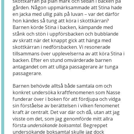
skottkärran på plan mark och sedan i backen på
gården. Någon uppmärksammade att Stina hade
en jacka med ullig päls på luvan – var det därför
hon kändes så tung att köra i skottkärran?
Barnen körde Stina i backen, kämpande med
stånk och stön i uppförsbacken och bubblande
av skratt när det knappt gick att hänga med
skottkärran i nedförsbacken. Vi resonerade
tillsammans över upplevelserna av att köra Stina i
backen. Efter en stund omvärderade barnen
antagandet om att ulliga passagerare är tunga
passagerare.
Barnen behövde alltså både samtala om och
konkret undersöka kraftfenomenen som Nasse
funderar över i boken för att fördjupa och vidga
sin förståelse av berättelsen i vilken fenomenet
kraft är centralt. Det var där och då, utan att jag
visste om det, som jag genomförde mitt allra
första
undersökande boksamtal.
Begreppet
undersökande boksamtal skulle jag dock