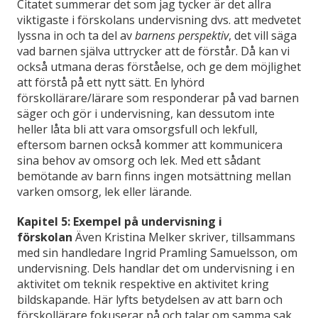
Citatet summerar det som jag tycker är det allra
viktigaste i förskolans undervisning dvs. att medvetet
lyssna in och ta del av
barnens perspektiv
, det vill säga
vad barnen själva uttrycker att de förstår. Då kan vi
också utmana deras förståelse, och ge dem möjlighet
att förstå på ett nytt sätt. En lyhörd
förskollärare/lärare som responderar på vad barnen
säger och gör i undervisning, kan dessutom inte
heller låta bli att vara omsorgsfull och lekfull,
eftersom barnen också kommer att kommunicera
sina behov av omsorg och lek. Med ett sådant
bemötande av barn finns ingen motsättning mellan
varken omsorg, lek eller lärande.
Kapitel 5: Exempel på undervisning i
förskolan
Även Kristina Melker skriver, tillsammans
med sin handledare Ingrid Pramling Samuelsson, om
undervisning. Dels handlar det om undervisning i en
aktivitet om teknik respektive en aktivitet kring
bildskapande. Här lyfts betydelsen av att barn och
förskollärare fokuserar på och talar om samma sak,