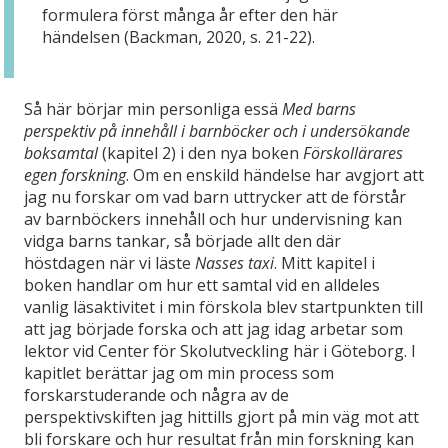
formulera först många år efter den här
händelsen (Backman, 2020, s. 21-22).
Så här börjar min personliga essä
Med barns
perspektiv på innehåll i barnböcker och i undersökande
boksamtal
(kapitel 2) i den nya boken
Förskollärares
egen forskning
. Om en enskild händelse har avgjort att
jag nu forskar om vad barn uttrycker att de förstår
av barnböckers innehåll och hur undervisning kan
vidga barns tankar, så började allt den där
höstdagen när vi läste
Nasses taxi
. Mitt kapitel i
boken handlar om hur ett samtal vid en alldeles
vanlig läsaktivitet i min förskola blev startpunkten till
att jag började forska och att jag idag arbetar som
lektor vid Center för Skolutveckling här i Göteborg. I
kapitlet berättar jag om min process som
forskarstuderande och några av de
perspektivskiften jag hittills gjort på min väg mot att
bli forskare och hur resultat från min forskning kan