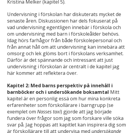
Kristina Melker (kapitel 5).
Undervisning i förskolan har diskuterats mycket de
senaste åren. Diskussionen har dels fokuserat på
vad undervisning egentligen innebär i förskola och
om undervisning med barn i förskoleålder behövs.
Idag hörs farhågor från både förskolepersonal och
från annat håll om att undervisning kan innebära att
omsorg och lek glöms bort i förskolans verksamhet.
Därför är det spännande och intressant att just
undervisning i förskolan är centralt i de kapitel jag
här kommer att reflektera över.
Kapitel 2: Med barns perspektiv på innehåll i
barnböcker och i undersökande boksamtal
Mitt
kapitel är en personlig essä om hur mina konkreta
erfarenheter som förskollärare i barngrupp (se
exemplet om
Nasses taxi
) gjorde att jag började
fundera över frågor som jag som forskare ville söka
svar på. Jag hoppas att kapitlet kan inspirera dig som
är förskollärare till att undervisa med
undersökande