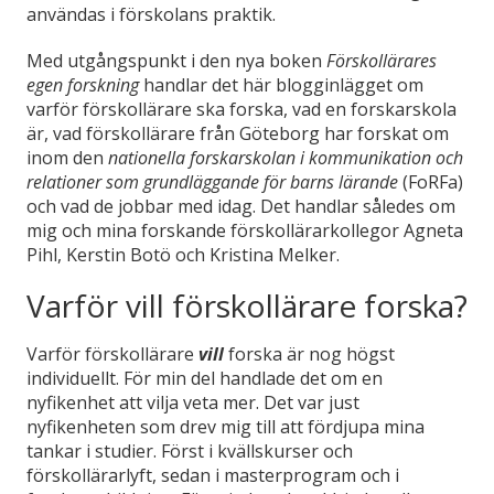
användas i förskolans praktik.
Med utgångspunkt i den nya boken
Förskollärares
egen forskning
handlar det här blogginlägget om
varför förskollärare ska forska, vad en forskarskola
är, vad förskollärare från Göteborg har forskat om
inom den
nationella forskarskolan i kommunikation och
relationer som grundläggande för barns lärande
(FoRFa)
och vad de jobbar med idag. Det handlar således om
mig och mina forskande förskollärarkollegor Agneta
Pihl, Kerstin Botö och Kristina Melker.
Varför vill förskollärare forska?
Varför förskollärare
vill
forska är nog högst
individuellt. För min del handlade det om en
nyfikenhet att vilja veta mer. Det var just
nyfikenheten som drev mig till att fördjupa mina
tankar i studier. Först i kvällskurser och
förskollärarlyft, sedan i masterprogram och i