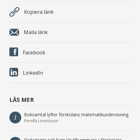
Kopiera länk
Maila länk
Facebook
LinkedIn
LÄS MER
Boksamtal lyfter förskolans matematikundervisning
1
Pernilla Lorentzson
Pedagoger och barn lär tillsammans i förskolans