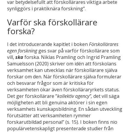
var betydelsefullt att förskollärares viktiga arbete
synliggörs i praktiknära forskning”.
Varför ska förskollärare
forska?
I det introducerande kapitlet i boken
Förskollärares
egen forskning
ges svar på varför förskollärare som
vill,
ska
forska. Niklas Pramling och Ingrid Pramling
Samuelsson (2020) skriver om idén att förskolans
verksamhet kan utvecklas när förskollärare själva
forskar om den. När förskollärare själva formulerar
och besvarar frågor som är kritiska för
verksamheten ökar även förskolläraryrkets status.
Det ger förskollärare ”
kollektiv agency”,
det vill säga
möjligheten att bli genuina aktörer i sin egen
verksamhets kunskapsbildning. En sådan utveckling
förutsätter att verksamheten rymmer
forskarutbildad personal” (s. 15). I boken finns nio
populärvetenskapligt presenterade studier från