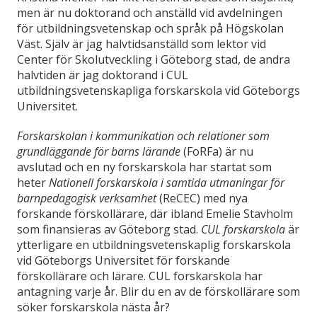
men är nu doktorand och anställd vid avdelningen
för utbildningsvetenskap och språk på Högskolan
Väst. Själv är jag halvtidsanställd som lektor vid
Center för Skolutveckling i Göteborg stad, de andra
halvtiden är jag doktorand i CUL
utbildningsvetenskapliga forskarskola vid Göteborgs
Universitet.
Forskarskolan i kommunikation och relationer som
grundläggande för barns lärande
(FoRFa) är nu
avslutad och en ny forskarskola har startat som
heter
Nationell forskarskola i samtida utmaningar för
barnpedagogisk verksamhet
(ReCEC) med nya
forskande förskollärare, där ibland Emelie Stavholm
som finansieras av Göteborg stad.
CUL forskarskola
är
ytterligare en utbildningsvetenskaplig forskarskola
vid Göteborgs Universitet för forskande
förskollärare och lärare. CUL forskarskola har
antagning varje år. Blir du en av de förskollärare som
söker forskarskola nästa år?