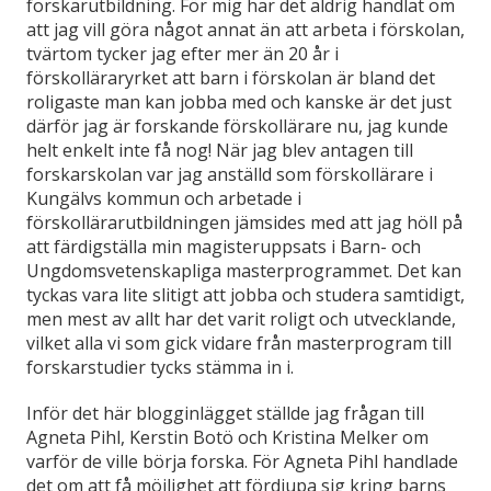
forskarutbildning. För mig har det aldrig handlat om
att jag vill göra något annat än att arbeta i förskolan,
tvärtom tycker jag efter mer än 20 år i
förskolläraryrket att barn i förskolan är bland det
roligaste man kan jobba med och kanske är det just
därför jag är forskande förskollärare nu, jag kunde
helt enkelt inte få nog! När jag blev antagen till
forskarskolan var jag anställd som förskollärare i
Kungälvs kommun och arbetade i
förskollärarutbildningen jämsides med att jag höll på
att färdigställa min magisteruppsats i Barn- och
Ungdomsvetenskapliga masterprogrammet. Det kan
tyckas vara lite slitigt att jobba och studera samtidigt,
men mest av allt har det varit roligt och utvecklande,
vilket alla vi som gick vidare från masterprogram till
forskarstudier tycks stämma in i.
Inför det här blogginlägget ställde jag frågan till
Agneta Pihl, Kerstin Botö och Kristina Melker om
varför de ville börja forska. För Agneta Pihl handlade
det om att få möjlighet att fördjupa sig kring barns