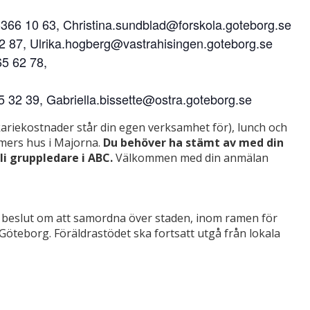
6 10 63, Christina.sundblad@forskola.goteborg.se
 87, Ulrika.hogberg@vastrahisingen.goteborg.se
5 62 78,
32 39, Gabriella.bissette@ostra.goteborg.se
kariekostnader står din egen verksamhet för), lunch och
eimers hus i Majorna.
Du behöver ha stämt av med din
li gruppledare i ABC.
Välkommen med din anmälan
s beslut om att samordna över staden, inom ramen för
t Göteborg. Föräldrastödet ska fortsatt utgå från lokala