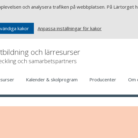
upplevelsen och analysera trafiken på webbplatsen. På Lärtorget ha
Anpassa inställningar för kakor
vändiga kakor
rtbildning och lärresurser
veckling och samarbetspartners
esurser
Kalender & skolprogram
Producenter
Om 