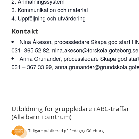
Anmälningssystem
Kommunikation och material
Uppföljning och utvärdering
Kontakt
Nina Åkeson, processledare Skapa god start i li
031- 365 52 82, nina.akeson@forskola.goteborg.se
Anna Grunander, processledare Skapa god start i
031 – 367 33 99, anna.grunander@grundskola.got
Utbildning för gruppledare i ABC-träffar
(Alla barn i centrum)
Tidigare publicerad på Pedagog Göteborg