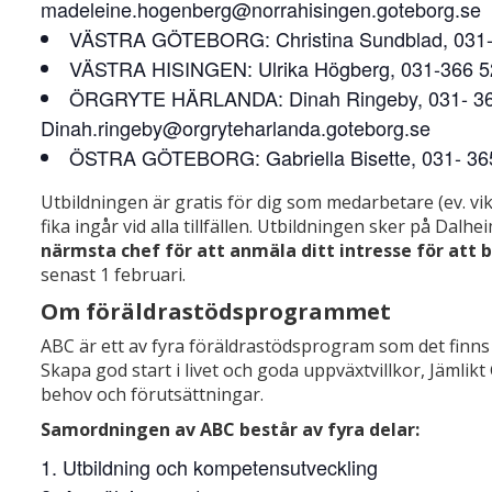
madeleine.hogenberg@norrahisingen.goteborg.se
VÄSTRA GÖTEBORG: Christina Sundblad, 031-36
VÄSTRA HISINGEN: Ulrika Högberg, 031-366 52
ÖRGRYTE HÄRLANDA: Dinah Ringeby, 031- 36
Dinah.ringeby@orgryteharlanda.goteborg.se
ÖSTRA GÖTEBORG: Gabriella Bisette, 031- 365 
Utbildningen är gratis för dig som medarbetare (ev. vi
fika ingår vid alla tillfällen. Utbildningen sker på Dalh
närmsta chef för att anmäla ditt intresse för att b
senast 1 februari.
Om föräldrastödsprogrammet
ABC är ett av fyra föräldrastödsprogram som det finn
Skapa god start i livet och goda uppväxtvillkor, Jämlik
behov och förutsättningar.
Samordningen av ABC består av fyra delar:
Utbildning och kompetensutveckling