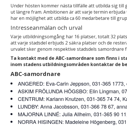
Under hösten kommer nästa tillfälle att utbilda sig t
ut längre fram. Ambitionen är att varje termin erbjud
har en möjlighet att utbilda ca 60 medarbetare till grup
Intresseanmälan och urval
Varje utbildningsomgång har 16 platser, totalt 32 pl
att varje stadsdel erbjuds 2 säkra platser och de reste
urvalet sker genom respektive stadsdels samordnare f
Ta kontakt med de ABC-samordnare som finns i sta
inom stadens utbildningsområden kontaktar de be
ABC-samordnare
ANGERED: Eva-Carin Jeppson, 031-365 1773, 
ASKIM FRÖLUNDA HÖGSBO: Elin Lingman, 072-8
CENTRUM: Kariann Knutzen, 031-365 74 74, K
LUNDBY: Anna Jacobsson, 031-366 78 67, anna
MAJORNA LINNÉ: Julia Allheim, 031-365 90 11, 
NORRA HISINGEN: Madeleine Högenberg, 031