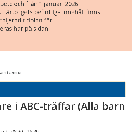
ete och från 1 januari 2026
. Lärtorgets befintliga innehåll finns
aljerad tidplan för
eras här på sidan.
barn i centrum)
e i ABC-träffar (Alla barn
7 kl. 08:30
-
15:30