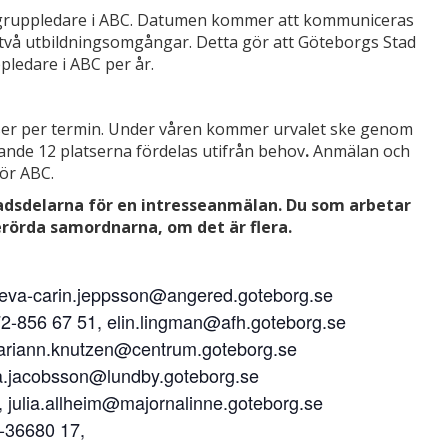
ill gruppledare i ABC. Datumen kommer att kommuniceras
a två utbildningsomgångar. Detta gör att Göteborgs Stad
pledare i ABC per år.
atser per termin. Under våren kommer urvalet ske genom
rande 12 platserna fördelas utifrån behov
.
Anmälan och
ör ABC.
dsdelarna för en intresseanmälan. Du som arbetar
rörda samordnarna, om det är flera.
eva-carin.jeppsson@angered.goteborg.se
56 67 51, elin.lingman@afh.goteborg.se
ariann.knutzen@centrum.goteborg.se
.jacobsson@lundby.goteborg.se
julia.allheim@majornalinne.goteborg.se
-36680 17,