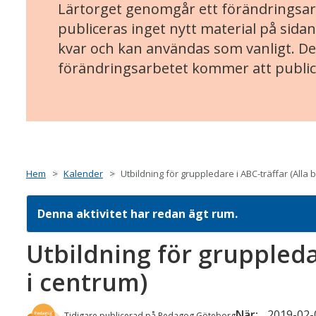
Lärtorget genomgår ett förändringsarb
publiceras inget nytt material på sidan
kvar och kan användas som vanligt. Det
förändringsarbetet kommer att public
Hem
Kalender
Utbildning för gruppledare i ABC-träffar (Alla 
Denna aktivitet har redan ägt rum.
Utbildning för gruppledar
i centrum)
När:
2019-02-0
Tidigare publicerad på Pedagog Göteborg