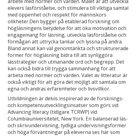
arbete med normer och värden. Målet är att utveckla
elevers läsförståelse, och stimulera till viktiga samtal
med öppenhet och respekt för människors
olikheter.Den bygger på etablerad forskning om
högläsningens betydelse för att öka motivation och
engagemang för läsning, utveckla läsförståelse och
förmågan att uttrycka tankar och lyssna på andra.
Bland annat kan väl genomtänkta och strukturerade
former för högläsning bidra till att synliggöra
lässtrategier och utmanande ord och begrepp. Det
kan också bidra till trygga sammanhang för att
arbeta med normer och värden. Valet av litteratur är
också viktigt för att göra det möjligt att samtala om
egna och andras erfarenheter och livsvillkor.
Utbildningen är delvis inspirerad av de forsknings-
och kompetensutvecklingsinsatser som görs vid
Advancing literacy (tidigare TCRWP) vid
Columbiauniversitetet, New York. En balanserad läs-
och skrivundervisning, tydliga undervisningsformer
och höga förväntningar på eleverna ses här som