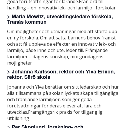
goda förutsättningar för lärande.Från ord till
handling – en innovativ lek- och lärmiljö i förskolan
> Maria Mowitz, utvecklingsledare förskola,
Tranås kommun
Om möjligheter och utmaningar med att starta upp
en ny förskola. Om att sätta barnens behov främst
och att få uppleva de effekter en innovativ lek- och
lärmiljö, både inne och ute, leder till. Främjande
lärmiljöer – dagens kunskap, morgondagens
möjligheter
> Johanna Karlsson, rektor och Ylva Erixon,
rektor, Särö skola
Johanna och Ylva berättar om sitt ledarskap och hur
alla tillsammans på skolan lyckats skapa tillgängliga
och främjande lärmiljöer, som ger goda
förutsättningar för deras elever att lära och
utvecklas.Framgångsrik praxis för tillgänglig
utbildning
> Per Skoglund, forskning- och