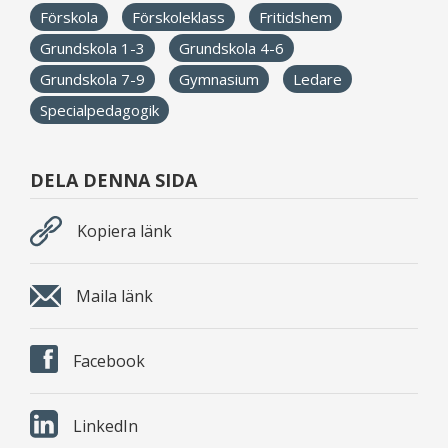
Förskola
Förskoleklass
Fritidshem
Grundskola 1-3
Grundskola 4-6
Grundskola 7-9
Gymnasium
Ledare
Specialpedagogik
DELA DENNA SIDA
Kopiera länk
Maila länk
Facebook
LinkedIn