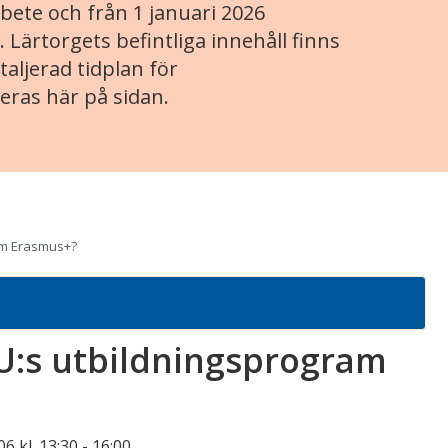
ete och från 1 januari 2026
. Lärtorgets befintliga innehåll finns
aljerad tidplan för
eras här på sidan.
ram Erasmus+?
EU:s utbildningsprogram
6 kl. 13:30
-
16:00