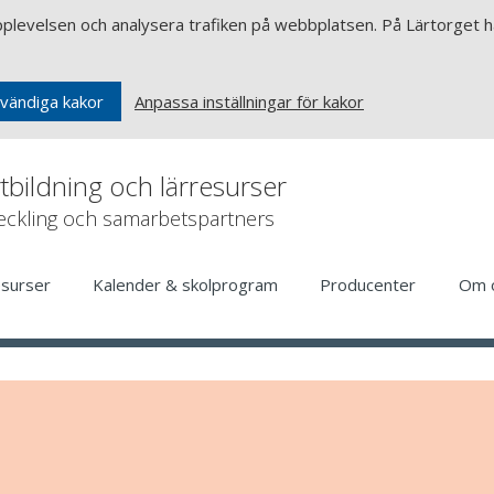
upplevelsen och analysera trafiken på webbplatsen. På Lärtorget ha
Anpassa inställningar för kakor
vändiga kakor
rtbildning och lärresurser
veckling och samarbetspartners
esurser
Kalender & skolprogram
Producenter
Om 