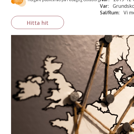
Var:
Grundsko
Sal/Rum:
Vi m
Hitta hit