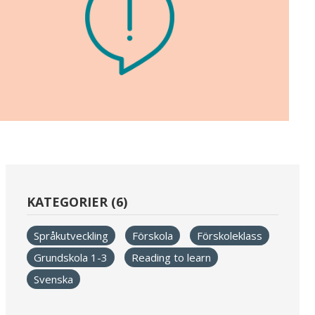
KATEGORIER (6)
Språkutveckling
Förskola
Förskoleklass
Grundskola 1-3
Reading to learn
Svenska