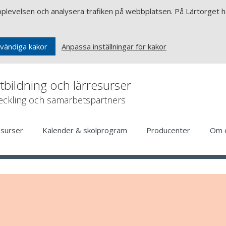
upplevelsen och analysera trafiken på webbplatsen. På Lärtorget ha
Anpassa inställningar för kakor
vändiga kakor
rtbildning och lärresurser
veckling och samarbetspartners
esurser
Kalender & skolprogram
Producenter
Om 