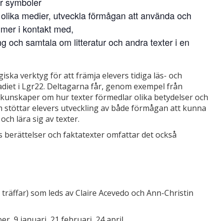
ör symboler
 i olika medier, utveckla förmågan att använda och
mmer i kontakt med,
ng och samtala om litteratur och andra texter i en
giska verktyg för att främja elevers tidiga läs- och
diet i Lgr22. Deltagarna får, genom exempel från
, kunskaper om hur texter förmedlar olika betydelser och
m stöttar elevers utveckling av både förmågan att kunna
ch lära sig av texter.
s berättelser och faktatexter omfattar det också
träffar) som leds av Claire Acevedo och Ann-Christin
 9 januari, 21 februari, 24 april