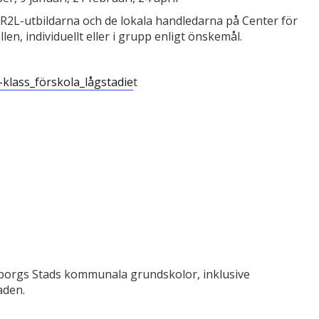
2L-utbildarna och de lokala handledarna på Center för
llen, individuellt eller i grupp enligt önskemål.
klass_förskola_lågstadie
t
teborgs Stads kommunala grundskolor, inklusive
aden.