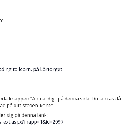
re
ding to learn, på Lärtorget
röda knappen ”Anmäl dig” på denna sida. Du länkas då
ad på ditt staden-konto.
ler sig på denna länk:
ails_ext.aspx?inapp=1&id=2097