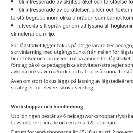
bli intresserade av skriftspråket och förståelse f
bli intresserade av berättelser, bilder och texter
förstå begrepp inom olika områden som barnet ko
utveckla sitt språk genom att lyssna till högläsni
stimulerande miljö.
För lågstadiet ligger fokus på att ge lärare fler pedago
skrivinlärning med utgångspunkt från målen för lågsta
berättelser och läromedel i olika ämnen för lågstadiet
förslag på olika pedagogiska aktiviteter/strategier so
avkoda bokstäverna/orden och att också kunna förstå o
Även om stort fokus läggs på läsning av lågstadieåren
strategier för elevers skrivutveckling.
Workshoppar och handledning
Utbildningen består av 6 heldagsworkshoppar (fysiska 
Lövstedt, certifierade och erfarna R2L-utbildare.
Datum för workshopparna är: 15-16 augusti, 2 november,