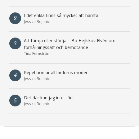
I det enkla finns så mycket att hämta
2
Jessica Bojanic
Att tämja eller stödja – Bo Hejlskov Elvén om
3
förhållningssätt och bemötande
Tina Fernström
Repetition är all lärdoms moder
4
Jessica Bojanic
Det där kan jag inte... än!
5
Jessica Bojanic