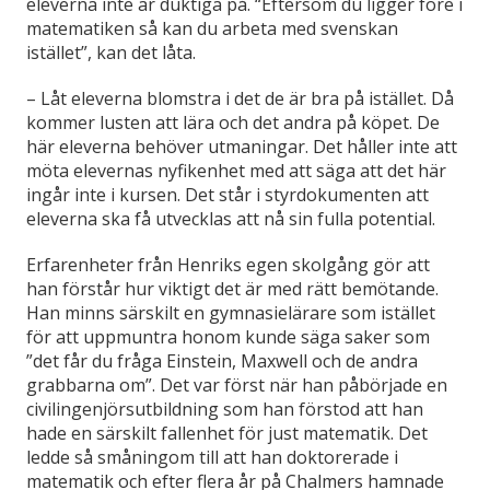
eleverna inte är duktiga på. “Eftersom du ligger före i
matematiken så kan du arbeta med svenskan
istället”, kan det låta.
– Låt eleverna blomstra i det de är bra på istället. Då
kommer lusten att lära och det andra på köpet. De
här eleverna behöver utmaningar. Det håller inte att
möta elevernas nyfikenhet med att säga att det här
ingår inte i kursen. Det står i styrdokumenten att
eleverna ska få utvecklas att nå sin fulla potential.
Erfarenheter från Henriks egen skolgång gör att
han förstår hur viktigt det är med rätt bemötande.
Han minns särskilt en gymnasielärare som istället
för att uppmuntra honom kunde säga saker som
”det får du fråga Einstein, Maxwell och de andra
grabbarna om”. Det var först när han påbörjade en
civilingenjörsutbildning som han förstod att han
hade en särskilt fallenhet för just matematik. Det
ledde så småningom till att han doktorerade i
matematik och efter flera år på Chalmers hamnade