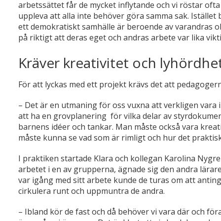
arbetssättet får de mycket inflytande och vi röstar of
uppleva att alla inte behöver göra samma sak. Istället bi
ett demokratiskt samhälle är beroende av varandras ol
på riktigt att deras eget och andras arbete var lika vi
Kräver kreativitet och lyhördhe
För att lyckas med ett projekt krävs det att pedagogern
– Det är en utmaning för oss vuxna att verkligen vara 
att ha en grovplanering för vilka delar av styrdokume
barnens idéer och tankar. Man måste också vara kreativ 
måste kunna se vad som är rimligt och hur det praktiskt
I praktiken startade Klara och kollegan Karolina Nygr
arbetet i en av grupperna, ägnade sig den andra lärar
var igång med sitt arbete kunde de turas om att antin
cirkulera runt och uppmuntra de andra.
– Ibland kör de fast och då behöver vi vara där och för