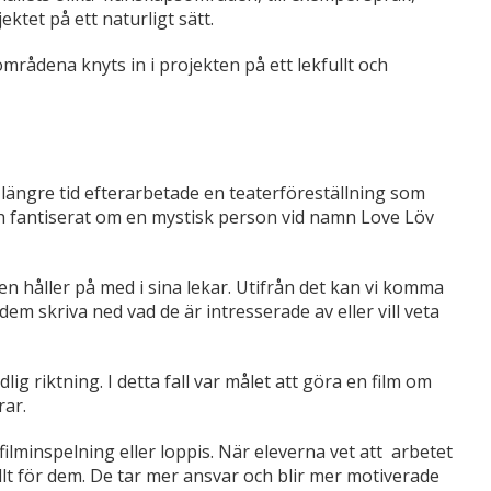
ktet på ett naturligt sätt.
mrådena knyts in i projekten på ett lekfullt och
längre tid efterarbetade en teaterföreställning som
och fantiserat om en mystisk person vid namn Love Löv
n håller på med i sina lekar. Utifrån det kan vi komma
t dem skriva ned vad de är intresserade av eller vill veta
ig riktning. I detta fall var målet att göra en film om
rar.
 filminspelning eller loppis. När eleverna vet att arbetet
ullt för dem. De tar mer ansvar och blir mer motiverade