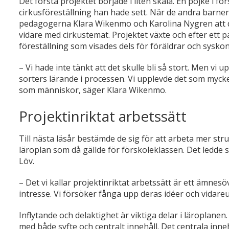
Det första projektet började i liten skala. En pojke i f
cirkusföreställning han hade sett. När de andra barne
pedagogerna Klara Wikenmo och Karolina Nygren att de
vidare med cirkustemat. Projektet växte och efter ett 
föreställning som visades dels för föräldrar och syskon
– Vi hade inte tänkt att det skulle bli så stort. Men vi 
sorters lärande i processen. Vi upplevde det som mycket
som människor, säger Klara Wikenmo.
Projektinriktat arbetssätt
Till nästa läsår bestämde de sig för att arbeta mer stru
läroplan som då gällde för förskoleklassen. Det ledde 
Löv.
­– Det vi kallar projektinriktat arbetssätt är ett ämne
intresse. Vi försöker fånga upp deras idéer och vidareu
Inflytande och delaktighet är viktiga delar i läroplanen
med både syfte och centralt innehåll. Det centrala inn