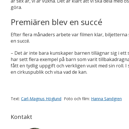
är sex år, vi är vuxna. Det är klart att vi ska dela med
göra.
Premiären blev en succé
Efter flera månaders arbete var filmen klar, biljettern
en succé.
– Det är inte bara kunskaper barnen tillägnar sig i et
har sett flera exempel på barn som varit tillbakadrag
fått en tydlig uppgift och verkligen vuxit med sin roll. 
en cirkuspublik och visa vad de kan.
Text:
Carl-Magnus Höglund
Foto och film:
Hanna Sandgren
Kontakt