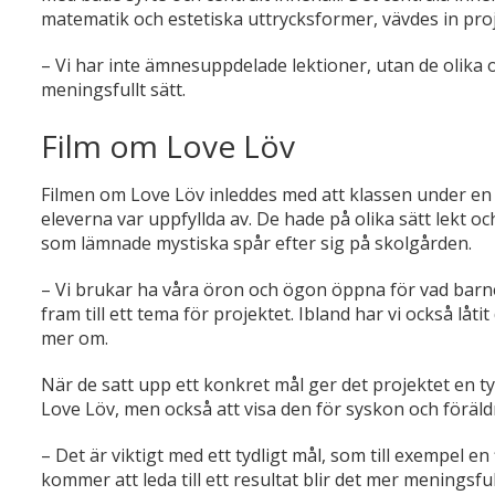
matematik och estetiska uttrycksformer, vävdes in proje
– Vi har inte ämnesuppdelade lektioner, utan de olika o
meningsfullt sätt.
Film om Love Löv
Filmen om Love Löv inleddes med att klassen under en 
eleverna var uppfyllda av. De hade på olika sätt lekt 
som lämnade mystiska spår efter sig på skolgården.
– Vi brukar ha våra öron och ögon öppna för vad barne
fram till ett tema för projektet. Ibland har vi också låti
mer om.
När de satt upp ett konkret mål ger det projektet en tydl
Love Löv, men också att visa den för syskon och föräld
– Det är viktigt med ett tydligt mål, som till exempel en
kommer att leda till ett resultat blir det mer meningsf