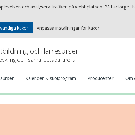
upplevelsen och analysera trafiken på webbplatsen. På Lärtorget ha
Anpassa inställningar för kakor
vändiga kakor
rtbildning och lärresurser
veckling och samarbetspartners
esurser
Kalender & skolprogram
Producenter
Om 