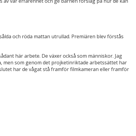
 oss av vår erfarenhet och ge barnen förslag på hur de kan
a sålda och röda mattan utrullad. Premiären blev förstås
t sådant här arbete. De växer också som människor. Jag
na, men som genom det projketinriktade arbetssättet har
I slutet har de vågat stå framför filmkameran eller framför