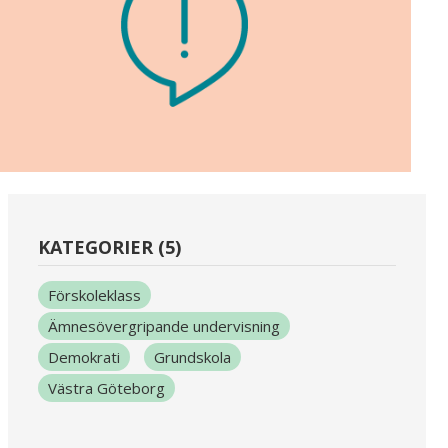
KATEGORIER (5)
Förskoleklass
Ämnesövergripande undervisning
Demokrati
Grundskola
Västra Göteborg