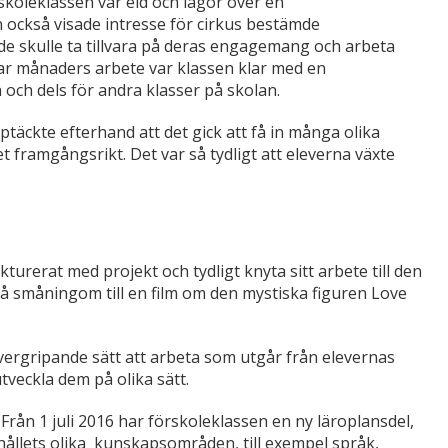
örskoleklassen var eld och lågor över en
n också visade intresse för cirkus bestämde
 skulle ta tillvara på deras engagemang och arbeta
par månaders arbete var klassen klar med en
 och dels för andra klasser på skolan.
upptäckte efterhand att det gick att få in många olika
 framgångsrikt. Det var så tydligt att eleverna växte
kturerat med projekt och tydligt knyta sitt arbete till den
så småningom till en film om den mystiska figuren Love
sövergripande sätt att arbeta som utgår från elevernas
tveckla dem på olika sätt.
. Från 1 juli 2016 har förskoleklassen en ny läroplansdel,
ehållets olika kunskapsområden, till exempel språk,