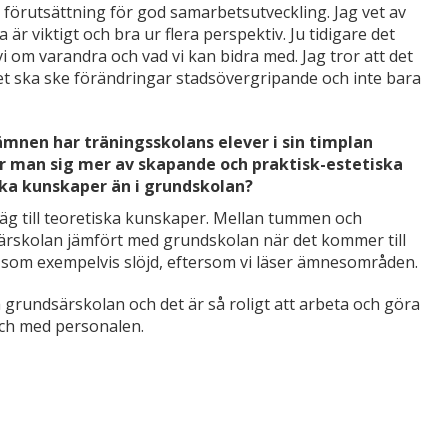
förutsättning för god samarbetsutveckling. Jag vet av
är viktigt och bra ur flera perspektiv. Ju tidigare det
i om varandra och vad vi kan bidra med. Jag tror att det
et ska ske förändringar stadsövergripande och inte bara
ämnen har träningsskolans elever i sin timplan
 man sig mer av skapande och praktisk-estetiska
ska kunskaper än i grundskolan?
väg till teoretiska kunskaper. Mellan tummen och
 särskolan jämfört med grundskolan när det kommer till
t som exempelvis slöjd, eftersom vi läser ämnesområden.
å grundsärskolan och det är så roligt att arbeta och göra
och med personalen.