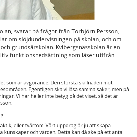
lan, svarar på frågor från Torbjörn Persson,
dlar om slöjdundervisningen på skolan, och om
och grundsärskolan. Kvibergsnässkolan är en
itiv funktionsnedsättning som läser utifrån
 det som är avgörande. Den största skillnaden mot
mnesområden. Egentligen ska vi läsa samma saker, men på
ingar. Vi har heller inte betyg på det viset, så det är
esson.
r?
raktik, eller tvärtom. Vårt uppdrag är ju att skapa
la kunskaper och värden. Detta kan då ske på ett antal