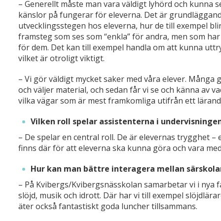
– Generellt måste man vara väldigt lyhörd och kunna 
känslor på fungerar för eleverna. Det är grundläggand
utvecklingsstegen hos eleverna, hur de till exempel bl
framsteg som ses som “enkla” för andra, men som har e
för dem. Det kan till exempel handla om att kunna uttryc
vilket är otroligt viktigt.
– Vi gör väldigt mycket saker med våra elever. Många g
och väljer material, och sedan får vi se och känna av v
vilka vägar som är mest framkomliga utifrån ett lärand
Vilken roll spelar assistenterna i undervisninge
– De spelar en central roll. De är elevernas trygghet
finns där för att eleverna ska kunna göra och vara me
Hur kan man bättre interagera mellan särskola
– På Kvibergs/Kvibergsnässkolan samarbetar vi i nya 
slöjd, musik och idrott. Där har vi till exempel slöjdlä
äter också fantastiskt goda luncher tillsammans.