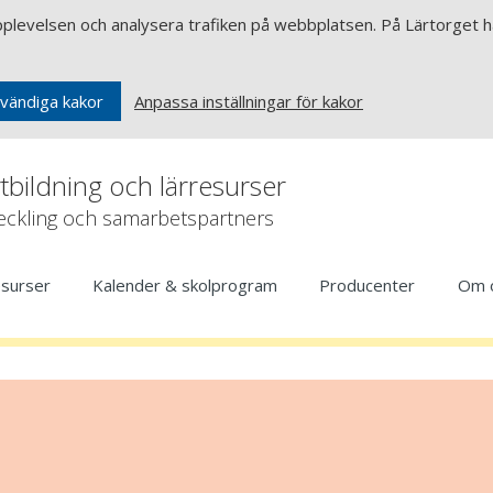
upplevelsen och analysera trafiken på webbplatsen. På Lärtorget ha
Anpassa inställningar för kakor
vändiga kakor
rtbildning och lärresurser
veckling och samarbetspartners
esurser
Kalender & skolprogram
Producenter
Om 