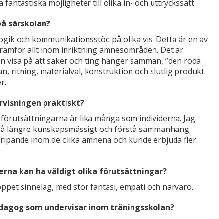
 fantastiska möjligheter till olika in- och uttryckssätt.
på särskolan?
gik och kommunikationsstöd på olika vis. Detta är en av
ramför allt inom inriktning ämnesområden. Det är
kan visa på att saker och ting hänger samman, ”den röda
an, ritning, materialval, konstruktion och slutlig produkt.
r.
ervisningen praktiskt?
a förutsättningarna är lika många som individerna. Jag
lle nå längre kunskapsmässigt och förstå sammanhang
gripande inom de olika ämnena och kunde erbjuda fler
erna kan ha väldigt olika förutsättningar?
ppet sinnelag, med stor fantasi, empati och närvaro.
edagog som undervisar inom träningsskolan?