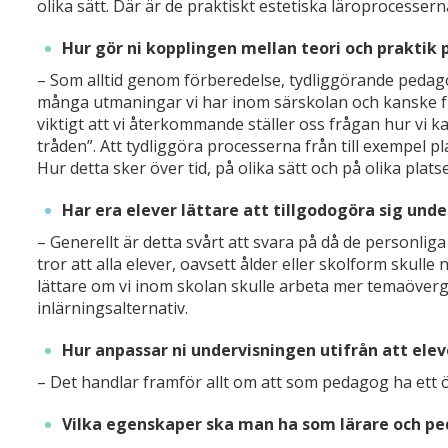
olika sätt. Där är de praktiskt estetiska läroprocesserna
Hur gör ni kopplingen mellan teori och praktik 
– Som alltid genom förberedelse, tydliggörande pedago
många utmaningar vi har inom särskolan och kanske f
viktigt att vi återkommande ställer oss frågan hur vi 
tråden”. Att tydliggöra processerna från till exempel pl
Hur detta sker över tid, på olika sätt och på olika platse
Har era elever lättare att tillgodogöra sig und
– Generellt är detta svårt att svara på då de personlig
tror att alla elever, oavsett ålder eller skolform sku
lättare om vi inom skolan skulle arbeta mer temaöver
inlärningsalternativ.
Hur anpassar ni undervisningen utifrån att elev
– Det handlar framför allt om att som pedagog ha ett ö
Vilka egenskaper ska man ha som lärare och p