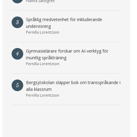
Hanna Sandgren
Språklig medvetenhet för inkluderande
3
undervisning
Pernilla Lorentzson
Gymnasielärare forskar om AI-verktyg för
4
muntlig språkträning
Pernilla Lorentzson
Bergsjöskolan släpper bok om transspråkande i
5
alla klassrum
Pernilla Lorentzson