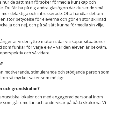
se hur de sätt man försöker förmedla kunskap och
e. Du får ha på dig andra glasögon där du ser de små
ir mer delaktiga och intresserade. Ofta handlar det om
n stor betydelse för eleverna och gör en stor skillnad
ka ja och nej, och på så sätt kunna förmedla sin vilja,
ånger är vi den yttre motorn, där vi skapar situationer
ad som funkar för varje elev – var den eleven är bekväm,
eperspektiv och så vidare.
n?
 – en motiverande, stimulerande och stödjande person som
d om så mycket saker som möjligt.
n och grundskolan?
fantastiska lokaler och med engagerad personal inom
rare som går emellan och undervisar på båda skolorna. Vi