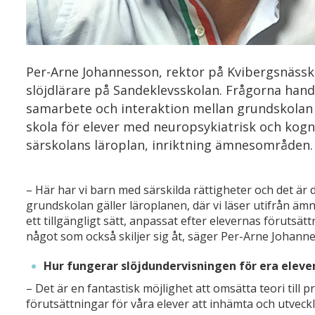
Per-Arne Johannesson, rektor på Kvibergsnässko
slöjdlärare på Sandeklevsskolan. Frågorna han
samarbete och interaktion mellan grundskolan 
skola för elever med neuropsykiatrisk och kogn
särskolans läroplan, inriktning ämnesområden.
– Här har vi barn med särskilda rättigheter och det är
grundskolan gäller läroplanen, där vi läser utifrån ä
ett tillgängligt sätt, anpassat efter elevernas förutsättn
något som också skiljer sig åt, säger Per-Arne Johann
Hur fungerar slöjdundervisningen för era eleve
– Det är en fantastisk möjlighet att omsätta teori till p
förutsättningar för våra elever att inhämta och utveck