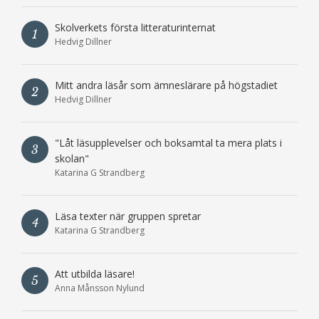
Skolverkets första litteraturinternat
1
Hedvig Dillner
Mitt andra läsår som ämneslärare på högstadiet
2
Hedvig Dillner
"Låt läsupplevelser och boksamtal ta mera plats i
3
skolan"
Katarina G Strandberg
Läsa texter när gruppen spretar
4
Katarina G Strandberg
Att utbilda läsare!
5
Anna Månsson Nylund