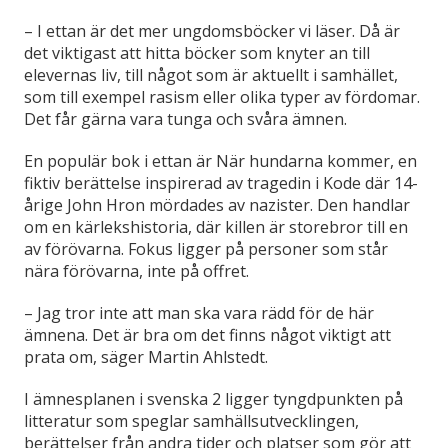
–
I ettan är det mer ungdomsböcker vi läser. Då är
det viktigast att hitta böcker som knyter an till
elevernas liv, till något som är aktuellt i samhället,
som till exempel rasism eller olika typer av fördomar.
Det får gärna vara tunga och svåra ämnen.
En populär bok i ettan är När hundarna kommer, en
fiktiv berättelse inspirerad av tragedin i Kode där 14-
årige John Hron mördades av nazister. Den handlar
om en kärlekshistoria, där killen är storebror till en
av förövarna. Fokus ligger på personer som står
nära förövarna, inte på offret.
–
Jag tror inte att man ska vara rädd för de här
ämnena. Det är bra om det finns något viktigt att
prata om, säger Martin Ahlstedt.
I ämnesplanen i svenska 2 ligger tyngdpunkten på
litteratur som speglar samhällsutvecklingen,
berättelser från andra tider och platser som gör att