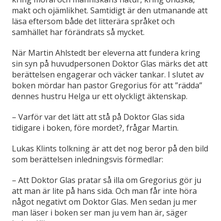
makt och ojämlikhet. Samtidigt är den utmanande att
läsa eftersom både det litterära språket och
samhället har förändrats så mycket.
När Martin Ahlstedt ber eleverna att fundera kring
sin syn på huvudpersonen Doktor Glas märks det att
berättelsen engagerar och väcker tankar. I slutet av
boken mördar han pastor Gregorius för att ”rädda”
dennes hustru Helga ur ett olyckligt äktenskap.
–
Varför var det lätt att stå på Doktor Glas sida
tidigare i boken, före mordet?, frågar Martin.
Lukas Klints tolkning är att det nog beror på den bild
som berättelsen inledningsvis förmedlar:
–
Att Doktor Glas pratar så illa om Gregorius gör ju
att man är lite på hans sida. Och man får inte höra
något negativt om Doktor Glas. Men sedan ju mer
man läser i boken ser man ju vem han är, säger