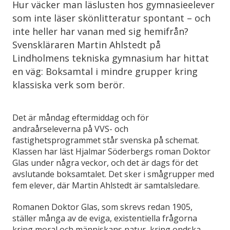
Hur väcker man läslusten hos gymnasieelever
som inte läser skönlitteratur spontant – och
inte heller har vanan med sig hemifrån?
Svenskläraren Martin Ahlstedt på
Lindholmens tekniska gymnasium har hittat
en väg: Boksamtal i mindre grupper kring
klassiska verk som berör.
Det är måndag eftermiddag och för
andraårseleverna på VVS- och
fastighetsprogrammet står svenska på schemat.
Klassen har läst Hjalmar Söderbergs roman Doktor
Glas under några veckor, och det är dags för det
avslutande boksamtalet. Det sker i smågrupper med
fem elever, där Martin Ahlstedt är samtalsledare.
Romanen Doktor Glas, som skrevs redan 1905,
ställer många av de eviga, existentiella frågorna
kring moral och människans natur, kring ondska,