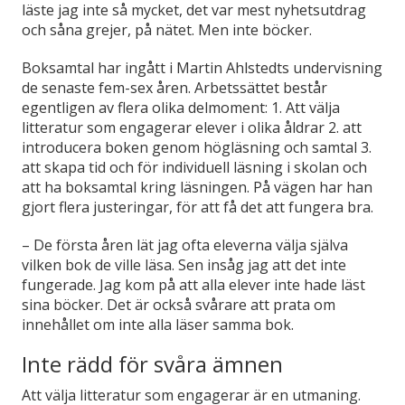
läste jag inte så mycket, det var mest nyhetsutdrag
och såna grejer, på nätet. Men inte böcker.
Boksamtal har ingått i Martin Ahlstedts undervisning
de senaste fem-sex åren. Arbetssättet består
egentligen av flera olika delmoment: 1. Att välja
litteratur som engagerar elever i olika åldrar 2. att
introducera boken genom högläsning och samtal 3.
att skapa tid och för individuell läsning i skolan och
att ha boksamtal kring läsningen. På vägen har han
gjort flera justeringar, för att få det att fungera bra.
–
De första åren lät jag ofta eleverna välja själva
vilken bok de ville läsa. Sen insåg jag att det inte
fungerade. Jag kom på att alla elever inte hade läst
sina böcker. Det är också svårare att prata om
innehållet om inte alla läser samma bok.
Inte rädd för svåra ämnen
Att välja litteratur som engagerar är en utmaning.