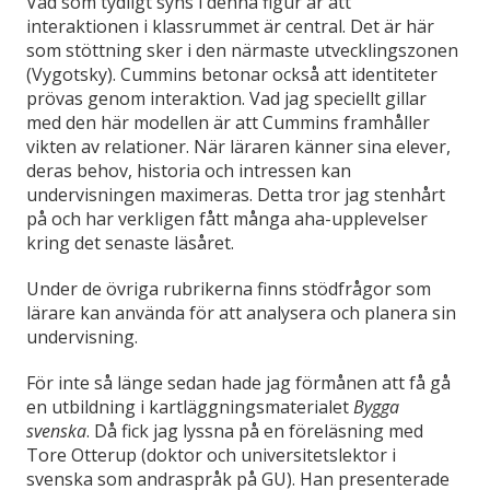
Vad som tydligt syns i denna figur är att
interaktionen i klassrummet är central. Det är här
som stöttning sker i den närmaste utvecklingszonen
(Vygotsky). Cummins betonar också att identiteter
prövas genom interaktion. Vad jag speciellt gillar
med den här modellen är att Cummins framhåller
vikten av relationer. När läraren känner sina elever,
deras behov, historia och intressen kan
undervisningen maximeras. Detta tror jag stenhårt
på och har verkligen fått många aha-upplevelser
kring det senaste läsåret.
Under de övriga rubrikerna finns stödfrågor som
lärare kan använda för att analysera och planera sin
undervisning.
För inte så länge sedan hade jag förmånen att få gå
en utbildning i kartläggningsmaterialet
Bygga
svenska
. Då fick jag lyssna på en föreläsning med
Tore Otterup (doktor och universitetslektor i
svenska som andraspråk på GU). Han presenterade