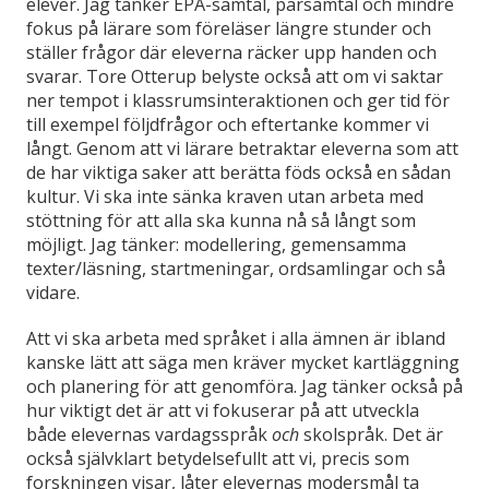
elever. Jag tänker EPA-samtal, parsamtal och mindre
fokus på lärare som föreläser längre stunder och
ställer frågor där eleverna räcker upp handen och
svarar. Tore Otterup belyste också att om vi saktar
ner tempot i klassrumsinteraktionen och ger tid för
till exempel följdfrågor och eftertanke kommer vi
långt. Genom att vi lärare betraktar eleverna som att
de har viktiga saker att berätta föds också en sådan
kultur. Vi ska inte sänka kraven utan arbeta med
stöttning för att alla ska kunna nå så långt som
möjligt. Jag tänker: modellering, gemensamma
texter/läsning, startmeningar, ordsamlingar och så
vidare.
Att vi ska arbeta med språket i alla ämnen är ibland
kanske lätt att säga men kräver mycket kartläggning
och planering för att genomföra. Jag tänker också på
hur viktigt det är att vi fokuserar på att utveckla
både elevernas vardagsspråk
och
skolspråk. Det är
också självklart betydelsefullt att vi, precis som
forskningen visar, låter elevernas modersmål ta