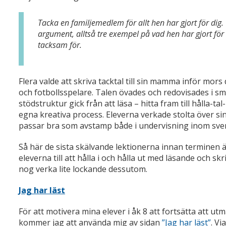
Tacka en familjemedlem för allt hen har gjort för dig.
argument, alltså tre exempel på vad hen har gjort för
tacksam för.
Flera valde att skriva tacktal till sin mamma inför mors da
och fotbollsspelare. Talen övades och redovisades i s
stödstruktur gick från att läsa – hitta fram till hålla-ta
egna kreativa process. Eleverna verkade stolta över sin
passar bra som avstamp både i undervisning inom sv
Så här de sista skälvande lektionerna innan terminen ä
eleverna till att hålla i och hålla ut med läsande oc
nog verka lite lockande dessutom.
Jag har läst
För att motivera mina elever i åk 8 att fortsätta att 
kommer jag att använda mig av sidan
”Jag har läst”
. V