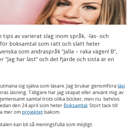
h tips av varierat slag inom språk, -läs- och
 för boksamtal som rätt och slätt heter
svenska som andraspråk ”Jalla – raka vägen! B”,
Jag har läst” och det fjärde och sista är en
tt utmana sig själva som läsare. Jag brukar genomföra
läsi
ras läsning. Tidigare har jag skapat eller använt mig av
 gemensamt samtal trots olika böcker, men nu behövs
sedan den 24 april som heter
Boksamtal
. Stort tack till
äsa mer om
projektet
bakom.
alen kan bli så meningsfulla som möjligt.