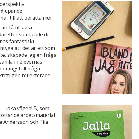
perspektiv
ördjupande
ar till att berätta mer
tt få till äkta
därefter samtalade de
rnas fantastiskt
ntyga att det är ett som
ote, skapade jag en fråga
samla in elevernas
 meningsfull fråga
iftligen reflekterade
la – raka vägen! B, som
stöttande arbetsmaterial
e Andersson och Tiia