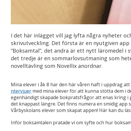
I det här inlägget vill jag lyfta några nyheter oc
skrivutveckling. Det första är en nyutgiven app
”Boksamtal”, det andra är ett nytt läromedel i 
det tredje är en sommarlovsutmaning som heter ”
novelltävling som Novellix anordnar.
Mina elever i åk 8 har den här våren haft i uppdrag a
ntervjuer
med mina elever för att kunna stötta dem i de
egenhändigt skapade bokpratsfrågor att enas kring i
det knappast längre. Det finns numera en smidig app 
Vårbyskolans elever som skapat appen! Här kan du l
Inför boksamtalen pratade vi om syfte och hur boksamt