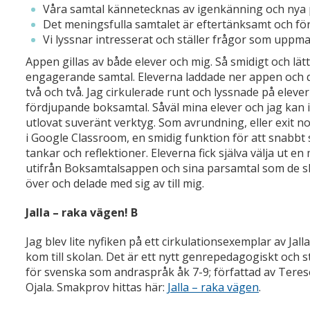
Våra samtal kännetecknas av igenkänning och nya 
Det meningsfulla samtalet är eftertänksamt och f
Vi lyssnar intresserat och ställer frågor som uppman
Appen gillas av både elever och mig. Så smidigt och lätt a
engagerande samtal. Eleverna laddade ner appen och 
två och två. Jag cirkulerade runt och lyssnade på eleve
fördjupande boksamtal. Såväl mina elever och jag kan i
utlovat suveränt verktyg. Som avrundning, eller exit n
i Google Classroom, en smidig funktion för att snabbt 
tankar och reflektioner. Eleverna fick själva välja ut en
utifrån Boksamtalsappen och sina parsamtal som de skr
över och delade med sig av till mig.
Jalla – raka vägen! B
Jag blev lite nyfiken på ett cirkulationsexemplar av Jal
kom till skolan. Det är ett nytt genrepedagogiskt och 
för svenska som andraspråk åk 7-9; författad av Teres
Ojala. Smakprov hittas här:
Jalla – raka vägen
.