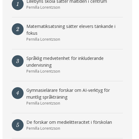
Lillebyns skola sätter måltiden i centrum
1
Pernilla Lorentzson
Matematiksatsning sätter elevers tänkande i
2
fokus
Pernilla Lorentzson
Språklig medvetenhet för inkluderande
3
undervisning
Pernilla Lorentzson
Gymnasielärare forskar om AI-verktyg för
4
muntlig språkträning
Pernilla Lorentzson
De forskar om medielitteracitet i förskolan
5
Pernilla Lorentzson