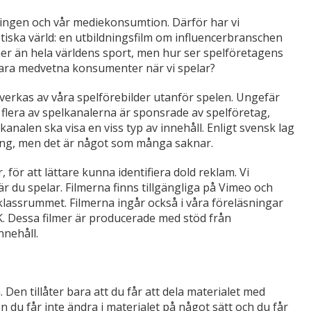
lingen och vår mediekonsumtion. Därför har vi
tiska värld: en utbildningsfilm om influencerbranschen
er än hela världens sport, men hur ser spelföretagens
 vara medvetna konsumenter när vi spelar?
påverkas av våra spelförebilder utanför spelen. Ungefär
h flera av spelkanalerna är sponsrade av spelföretag,
kanalen ska visa en viss typ av innehåll. Enligt svensk lag
ing, men det är något som många saknar.
för att lättare kunna identifiera dold reklam. Vi
du spelar. Filmerna finns tillgängliga på Vimeo och
 klassrummet. Filmerna ingår också i våra föreläsningar
. Dessa filmer är producerade med stöd från
nnehåll.
Den tillåter bara att du får att dela materialet med
u får inte ändra i materialet på något sätt och du får