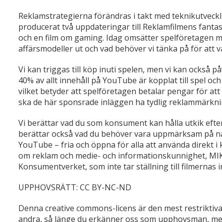
Reklamstrategierna förändras i takt med teknikutveck
producerat två uppdateringar till Reklamfilmens fantas
och en film om gaming. Idag omsätter spelföretagen m
affärsmodeller ut och vad behöver vi tänka på för att
Vi kan triggas till köp inuti spelen, men vi kan också 
40% av allt innehåll på YouTube är kopplat till spel oc
vilket betyder att spelföretagen betalar pengar för att 
ska de här sponsrade inläggen ha tydlig reklammärkn
Vi berättar vad du som konsument kan hålla utkik efter, 
berättar också vad du behöver vara uppmärksam på när 
YouTube – fria och öppna för alla att använda direkt i
om reklam och medie- och informationskunnighet, MIK
Konsumentverket, som inte tar ställning till filmernas i
UPPHOVSRÄTT: CC BY-NC-ND
Denna creative commons-licens är den mest restriktiva. 
andra, så länge du erkänner oss som upphovsman, men d