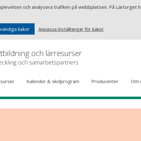
upplevelsen och analysera trafiken på webbplatsen. På Lärtorget ha
Anpassa inställningar för kakor
vändiga kakor
rtbildning och lärresurser
veckling och samarbetspartners
esurser
Kalender & skolprogram
Producenter
Om 