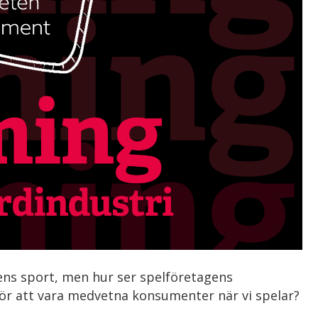
ens sport, men hur ser spelföretagens
för att vara medvetna konsumenter när vi spelar?