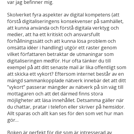
var jag befinner mig.
Skolverket fyra aspekter av digital kompetens (att
förstå digitaliseringens konsekvenser på samhället,
att kunna använda och förstå digitala verktyg och
medier, att ha ett kritiskt och ansvarsfullt
förhållningssätt och att kunna lösa problem och
omsätta idéer i handling) utgör ett raster genom
vilket författaren betraktar de utmaningar som
digitaliseringen medför. Hur ofta tänker du till
exempel på att ditt senaste mail är lika offentligt som
att skicka ett vykort? Eftersom internet består av en
mängd sammankopplade nätverk innebär det att ditt
”vykort” passerar mängder av nätverk på sin väg till
mottagaren och att det därmed finns stora
möjligheter att läsa innehållet. Detsamma gäller när
du chattar, pratar i telefon eller skriver på hemsidor.
Allt sparas och allt kan ses för den som vet hur man
gör…
Boken är perfekt för dig som är intresserad av