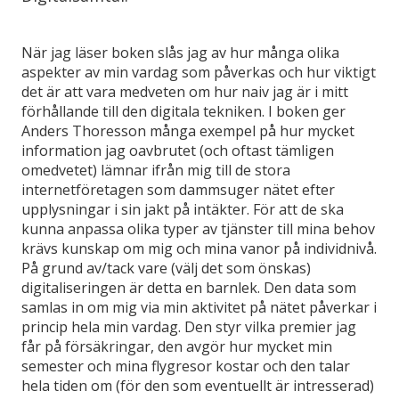
När jag läser boken slås jag av hur många olika
aspekter av min vardag som påverkas och hur viktigt
det är att vara medveten om hur naiv jag är i mitt
förhållande till den digitala tekniken. I boken ger
Anders Thoresson många exempel på hur mycket
information jag oavbrutet (och oftast tämligen
omedvetet) lämnar ifrån mig till de stora
internetföretagen som dammsuger nätet efter
upplysningar i sin jakt på intäkter. För att de ska
kunna anpassa olika typer av tjänster till mina behov
krävs kunskap om mig och mina vanor på individnivå.
På grund av/tack vare (välj det som önskas)
digitaliseringen är detta en barnlek. Den data som
samlas in om mig via min aktivitet på nätet påverkar i
princip hela min vardag. Den styr vilka premier jag
får på försäkringar, den avgör hur mycket min
semester och mina flygresor kostar och den talar
hela tiden om (för den som eventuellt är intresserad)