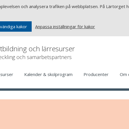
upplevelsen och analysera trafiken på webbplatsen. På Lärtorget ha
Anpassa inställningar för kakor
vändiga kakor
rtbildning och lärresurser
veckling och samarbetspartners
esurser
Kalender & skolprogram
Producenter
Om 