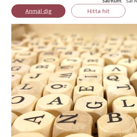
Sal/Rum:
sal 
Anmäl dig
Hitta hit