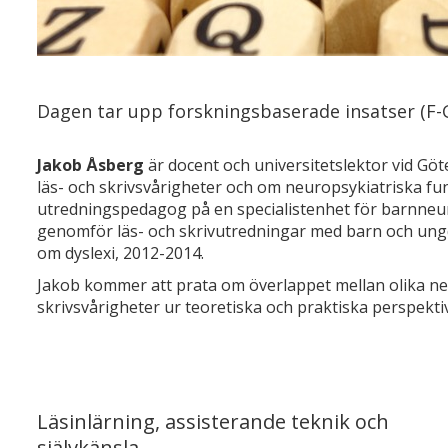
Dagen tar upp forskningsbaserade insatser (F-Gy
Jakob Åsberg
är docent och universitetslektor vid Gö
läs- och skrivsvårigheter och om neuropsykiatriska f
utredningspedagog på en specialistenhet för barnneur
genomför läs- och skrivutredningar med barn och ung
om dyslexi, 2012-2014.
Jakob kommer att prata om överlappet mellan olika neu
skrivsvårigheter ur teoretiska och praktiska perspektiv
Läsinlärning, assisterande teknik och
självkänsla