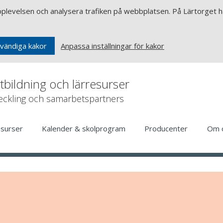
upplevelsen och analysera trafiken på webbplatsen. På Lärtorget ha
Anpassa inställningar för kakor
vändiga kakor
rtbildning och lärresurser
veckling och samarbetspartners
esurser
Kalender & skolprogram
Producenter
Om 