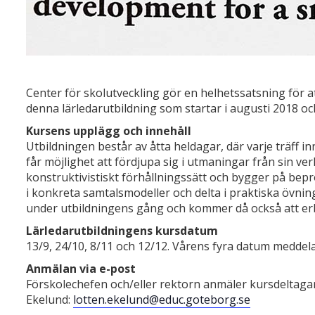
Center för skolutveckling gör en helhetssatsning för att 
denna lärledarutbildning som startar i augusti 2018 oc
Kursens upplägg och innehåll
Utbildningen består av åtta heldagar, där varje träff i
får möjlighet att fördjupa sig i utmaningar från sin ve
konstruktivistiskt förhållningssätt och bygger på bep
i konkreta samtalsmodeller och delta i praktiska övnin
under utbildningens gång och kommer då också att er
Lärledarutbildningens kursdatum
13/9, 24/10, 8/11 och 12/12. Vårens fyra datum meddel
Anmälan via e-post
Förskolechefen och/eller rektorn anmäler kursdeltagare
Ekelund:
lotten.ekelund@educ.goteborg.se