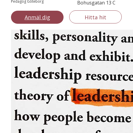
Pedagog Göteborg
Bohusgatan 13 C
Anmäl dig
Hitta hit