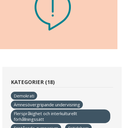
KATEGORIER (18)
Demokrati
Ämnesövergripande undervisning
Flerspråkighet och interkulturellt
förhållningssätt