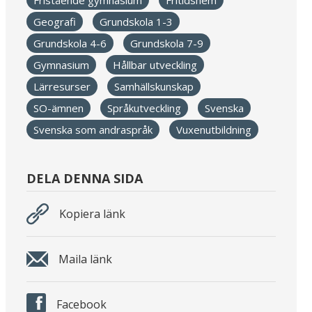
Fristående gymnasium
Fritidshem
Geografi
Grundskola 1-3
Grundskola 4-6
Grundskola 7-9
Gymnasium
Hållbar utveckling
Lärresurser
Samhällskunskap
SO-ämnen
Språkutveckling
Svenska
Svenska som andraspråk
Vuxenutbildning
DELA DENNA SIDA
Kopiera länk
Maila länk
Facebook