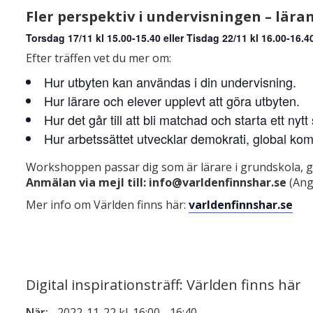
Fler perspektiv i undervisningen – lära
Torsdag 17/11 kl 15.00-15.40 eller Tisdag 22/11 kl 16.00-16.4
Efter träffen vet du mer om:
Hur utbyten kan användas i din undervisning.
Hur lärare och elever upplevt att göra utbyten.
Hur det går till att bli matchad och starta ett nyt
Hur arbetssättet utvecklar demokrati, global 
Workshoppen passar dig som är lärare i grundskola, gymn
Anmälan via mejl till:
info@varldenfinnshar.se
(Ange
Mer info om Världen finns här:
varldenfinnshar.se
Digital inspirationsträff: Världen finns här
När:
2022-11-22 kl. 16:00
-
16:40