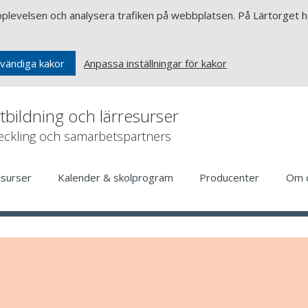
upplevelsen och analysera trafiken på webbplatsen. På Lärtorget ha
Anpassa inställningar för kakor
vändiga kakor
rtbildning och lärresurser
veckling och samarbetspartners
esurser
Kalender & skolprogram
Producenter
Om 