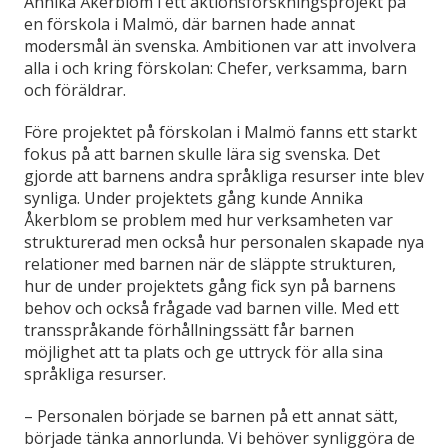
Annika Åkerblom i ett aktionsforskningsprojekt på
en förskola i Malmö, där barnen hade annat
modersmål än svenska. Ambitionen var att involvera
alla i och kring förskolan: Chefer, verksamma, barn
och föräldrar.
Före projektet på förskolan i Malmö fanns ett starkt
fokus på att barnen skulle lära sig svenska. Det
gjorde att barnens andra språkliga resurser inte blev
synliga. Under projektets gång kunde Annika
Åkerblom se problem med hur verksamheten var
strukturerad men också hur personalen skapade nya
relationer med barnen när de släppte strukturen,
hur de under projektets gång fick syn på barnens
behov och också frågade vad barnen ville. Med ett
transspråkande förhållningssätt får barnen
möjlighet att ta plats och ge uttryck för alla sina
språkliga resurser.
– Personalen började se barnen på ett annat sätt,
började tänka annorlunda. Vi behöver synliggöra de