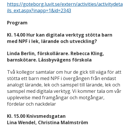
https://goteborg.luvit.se/extern/activities/activitydeta
ils_ext.aspx?inapp=1&id=2343
Program
Kl. 14.00 Hur kan digitala verktyg stötta barn
med NPF i lek, lärande och utveckling?
Linda Berlin, förskollärare. Rebecca Kling,
barnskötare. Låssbyvägens förskola
Två kollegor samtalar om hur de gick till väga för att
stötta ett barn med NPF i övergången från endast
analogt lärande, lek och samspel till lärande, lek och
samspel med digitala verktyg. Vi kommer tala om vår
upplevelse med framgångar och motgångar,
fördelar och nackdelar
Kl. 15.00 Knivsmedsgatan
Lina Wendel, Christina Malmström