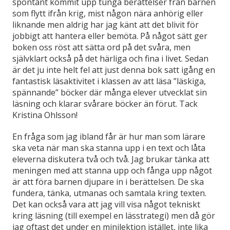
spontant kommit upp tunga berättelser från barnen
som flytt ifrån krig, mist någon nära anhörig eller
liknande men aldrig har jag känt att det blivit för
jobbigt att hantera eller bemöta. På något sätt ger
boken oss röst att sätta ord på det svåra, men
självklart också på det härliga och fina i livet. Sedan
är det ju inte helt fel att just denna bok satt igång en
fantastisk läsaktivitet i klassen av att läsa ”läskiga,
spännande” böcker där många elever utvecklat sin
läsning och klarar svårare böcker än förut. Tack
Kristina Ohlsson!
En fråga som jag ibland får är hur man som lärare
ska veta när man ska stanna upp i en text och låta
eleverna diskutera två och två. Jag brukar tänka att
meningen med att stanna upp och fånga upp något
är att föra barnen djupare in i berättelsen. De ska
fundera, tänka, utmanas och samtala kring texten.
Det kan också vara att jag vill visa något tekniskt
kring läsning (till exempel en lässtrategi) men då gör
jag oftast det under en minilektion istället, inte lika