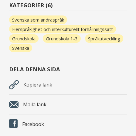
KATEGORIER (6)
Svenska som andraspråk
Flerspråkighet och interkulturellt förhållningssätt
Grundskola
Grundskola 1-3
Språkutveckling
Svenska
DELA DENNA SIDA
Kopiera länk
Maila länk
Facebook