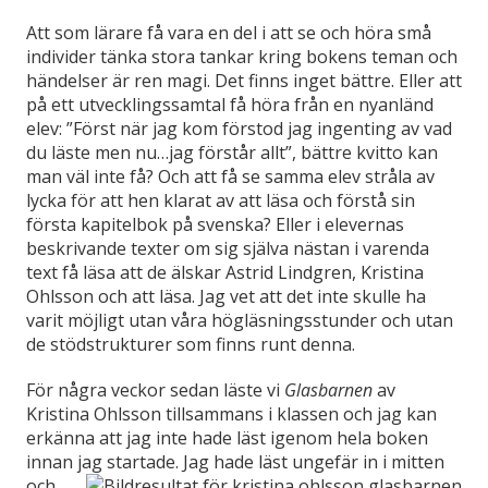
Att som lärare få vara en del i att se och höra små
individer tänka stora tankar kring bokens teman och
händelser är ren magi. Det finns inget bättre. Eller att
på ett utvecklingssamtal få höra från en nyanländ
elev: ”Först när jag kom förstod jag ingenting av vad
du läste men nu…jag förstår allt”, bättre kvitto kan
man väl inte få? Och att få se samma elev stråla av
lycka för att hen klarat av att läsa och förstå sin
första kapitelbok på svenska? Eller i elevernas
beskrivande texter om sig själva nästan i varenda
text få läsa att de älskar Astrid Lindgren, Kristina
Ohlsson och att läsa. Jag vet att det inte skulle ha
varit möjligt utan våra högläsningsstunder och utan
de stödstrukturer som finns runt denna.
För några veckor sedan läste vi
Glasbarnen
av
Kristina Ohlsson tillsammans i klassen och jag kan
erkänna att jag inte hade läst igenom hela boken
innan jag startade. Jag hade läs
t ungefär in i mitten
och