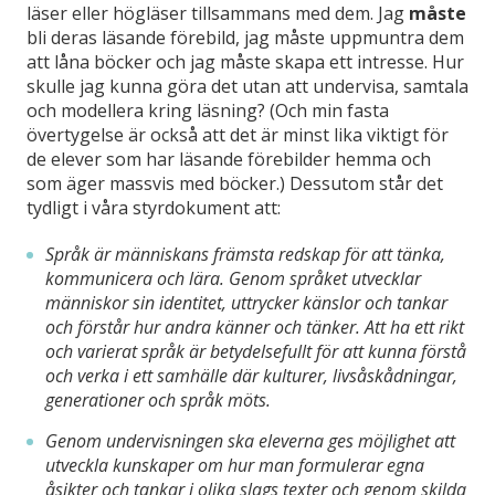
läser eller högläser tillsammans med dem. Jag
måste
bli deras läsande förebild, jag måste uppmuntra dem
att låna böcker och jag måste skapa ett intresse. Hur
skulle jag kunna göra det utan att undervisa, samtala
och modellera kring läsning? (Och min fasta
övertygelse är också att det är minst lika viktigt för
de elever som har läsande förebilder hemma och
som äger massvis med böcker.) Dessutom står det
tydligt i våra styrdokument att:
Språk är människans främsta redskap för att tänka,
kommunicera och lära. Genom språket utvecklar
människor sin identitet, uttrycker känslor och tankar
och förstår hur andra känner och tänker. Att ha ett rikt
och varierat språk är betydelsefullt för att kunna förstå
och verka i ett samhälle där kulturer, livsåskådningar,
generationer och språk möts.
Genom undervisningen ska eleverna ges möjlighet att
utveckla kunskaper om hur man formulerar egna
åsikter och tankar i olika slags texter och genom skilda