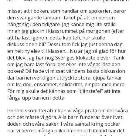
missat att i boken, som handlar om spökerier, beror
den svängande lampan i taket på att en person
hängt sig i den tidigare. Jag kände mig lite ställd
innan jag gick in i klassrummet på morgonen (efter
att ha läst igenom detta kapitel), hur skulle
diskussionen bli? Dessutom fick jag just denna dag
en helt ny elev till klassen… Nu är jag så glad för hur
det blev. Jag har nog Sveriges klokaste elever. Tänk
om jag bara läst förbi det eller inte vågat läsa den
boken? Då hade vi missat världens bästa diskussion
där barnen verkligen uttryckte stora, djupa tankar
om liv, död, ensamhet, solidaritet, empati med mera.
För mig skulle det kännas som ”tjänstefel” att inte
fånga upp barnen i detta.
Genom skönlitteratur kan vi våga prata om det svåra
och det måste vi göra. Alla barn funderar över livet,
döden och svåra saker. I våra samtal kring böcker
har vi berört många olika ämnen och ibland har det