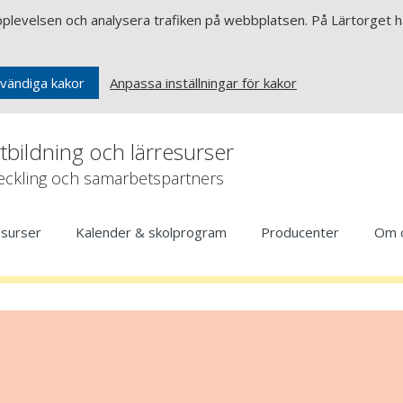
upplevelsen och analysera trafiken på webbplatsen. På Lärtorget ha
Anpassa inställningar för kakor
vändiga kakor
rtbildning och lärresurser
veckling och samarbetspartners
esurser
Kalender & skolprogram
Producenter
Om 