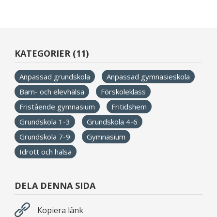
KATEGORIER (11)
Anpassad grundskola
Anpassad gymnasieskola
Barn- och elevhälsa
Förskoleklass
Fristående gymnasium
Fritidshem
Grundskola 1-3
Grundskola 4-6
Grundskola 7-9
Gymnasium
Idrott och hälsa
DELA DENNA SIDA
Kopiera länk