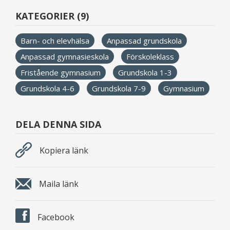
KATEGORIER (9)
Barn- och elevhälsa
Anpassad grundskola
Anpassad gymnasieskola
Förskoleklass
Fristående gymnasium
Grundskola 1-3
Grundskola 4-6
Grundskola 7-9
Gymnasium
DELA DENNA SIDA
Kopiera länk
Maila länk
Facebook