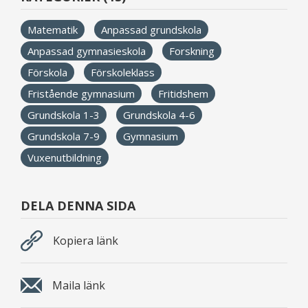
Matematik
Anpassad grundskola
Anpassad gymnasieskola
Forskning
Förskola
Förskoleklass
Fristående gymnasium
Fritidshem
Grundskola 1-3
Grundskola 4-6
Grundskola 7-9
Gymnasium
Vuxenutbildning
DELA DENNA SIDA
Kopiera länk
Maila länk