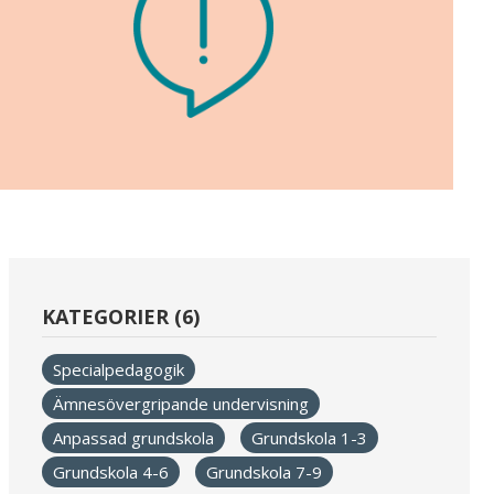
KATEGORIER (6)
Specialpedagogik
Ämnesövergripande undervisning
Anpassad grundskola
Grundskola 1-3
Grundskola 4-6
Grundskola 7-9