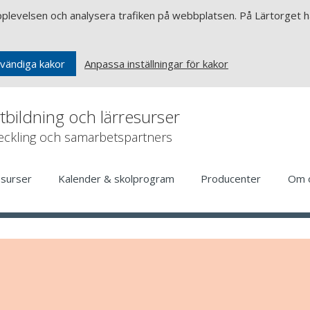
upplevelsen och analysera trafiken på webbplatsen. På Lärtorget ha
Anpassa inställningar för kakor
vändiga kakor
rtbildning och lärresurser
veckling och samarbetspartners
esurser
Kalender & skolprogram
Producenter
Om 