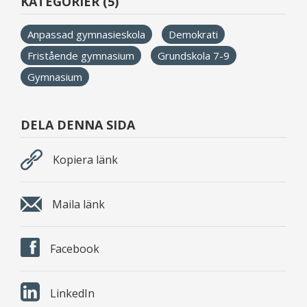
KATEGORIER (5)
Anpassad gymnasieskola
Demokrati
Fristående gymnasium
Grundskola 7-9
Gymnasium
DELA DENNA SIDA
Kopiera länk
Maila länk
Facebook
LinkedIn