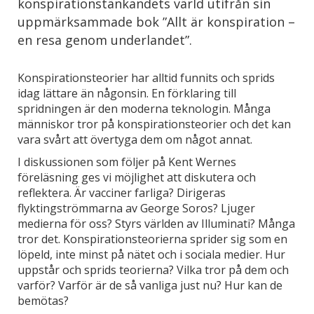
konspirationstänkandets värld utifrån sin
uppmärksammade bok ”Allt är konspiration –
en resa genom underlandet”.
Konspirationsteorier har alltid funnits och sprids
idag lättare än någonsin. En förklaring till
spridningen är den moderna teknologin. Många
människor tror på konspirationsteorier och det kan
vara svårt att övertyga dem om något annat.
I diskussionen som följer på Kent Wernes
föreläsning ges vi möjlighet att diskutera och
reflektera. Är vacciner farliga? Dirigeras
flyktingströmmarna av George Soros? Ljuger
medierna för oss? Styrs världen av Illuminati? Många
tror det. Konspirationsteorierna sprider sig som en
löpeld, inte minst på nätet och i sociala medier. Hur
uppstår och sprids teorierna? Vilka tror på dem och
varför? Varför är de så vanliga just nu? Hur kan de
bemötas?