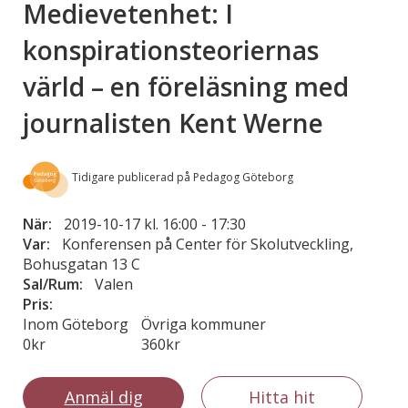
Medievetenhet: I
konspirationsteoriernas
värld – en föreläsning med
journalisten Kent Werne
Tidigare publicerad på Pedagog Göteborg
När:
2019-10-17 kl. 16:00
-
17:30
Var:
Konferensen på Center för Skolutveckling,
Bohusgatan 13 C
Sal/Rum:
Valen
Pris:
Inom Göteborg
Övriga kommuner
0kr
360kr
Anmäl dig
Hitta hit