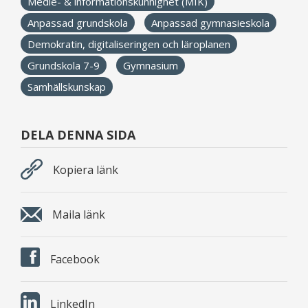
Medie- & informationskunnighet (MIK)
Anpassad grundskola
Anpassad gymnasieskola
Demokratin, digitaliseringen och läroplanen
Grundskola 7-9
Gymnasium
Samhällskunskap
DELA DENNA SIDA
Kopiera länk
Maila länk
Facebook
LinkedIn