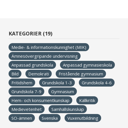
KATEGORIER (19)
Medie- & informationskunnighet (MIK)
Ämnesövergripande undervisning
Anpassad grundskola
Anpassad gymnasieskola
Bild
Demokrati
Fristående gymnasium
Fritidshem
Grundskola 1-3
Grundskola 4-6
Grundskola 7-9
Gymnasium
Hem- och konsumentkunskap
Källkritik
Medievetenhet
Samhällskunskap
SO-ämnen
Svenska
Vuxenutbildning