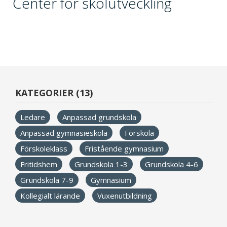
Center för skolutveckling
KATEGORIER (13)
Ledare
Anpassad grundskola
Anpassad gymnasieskola
Förskola
Förskoleklass
Fristående gymnasium
Fritidshem
Grundskola 1-3
Grundskola 4-6
Grundskola 7-9
Gymnasium
Kollegialt lärande
Vuxenutbildning