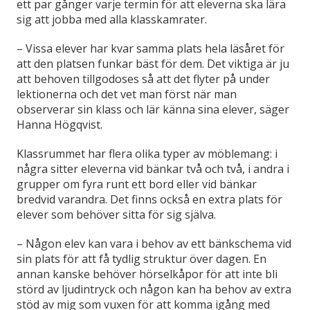
ett par gånger varje termin för att eleverna ska lära
sig att jobba med alla klasskamrater.
– Vissa elever har kvar samma plats hela läsåret för
att den platsen funkar bäst för dem. Det viktiga är ju
att behoven tillgodoses så att det flyter på under
lektionerna och det vet man först när man
observerar sin klass och lär känna sina elever, säger
Hanna Högqvist.
Klassrummet har flera olika typer av möblemang: i
några sitter eleverna vid bänkar två och två, i andra i
grupper om fyra runt ett bord eller vid bänkar
bredvid varandra. Det finns också en extra plats för
elever som behöver sitta för sig själva.
– Någon elev kan vara i behov av ett bänkschema vid
sin plats för att få tydlig struktur över dagen. En
annan kanske behöver hörselkåpor för att inte bli
störd av ljudintryck och någon kan ha behov av extra
stöd av mig som vuxen för att komma igång med