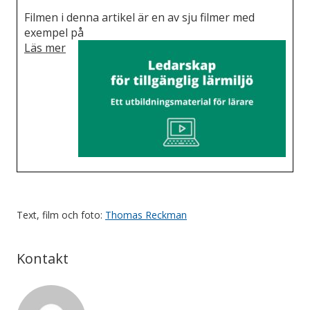
Filmen i denna artikel är en av sju filmer med
exempel på
vad
Läs mer
skickliga
lärare
gör
för att
skapa
en
inkluderande
och
tillgänglig
undervisning
– även
Text, film och foto:
Thomas Reckman
när
variationen
Kontakt
i
klassen
är
stor.