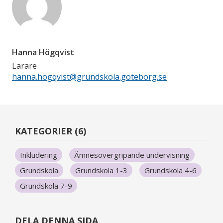
De
kan
användas
som
Hanna Högqvist
underlag
för
Lärare
samtal
hanna.hogqvist@grundskola.goteborg.se
med
kollegor
eller
egen
reflektion
KATEGORIER (6)
när du
som
Inkludering
Ämnesövergripande undervisning
lärare
Grundskola
Grundskola 1-3
Grundskola 4-6
arbetar
vidare
Grundskola 7-9
med
att din
undervisning
DELA DENNA SIDA