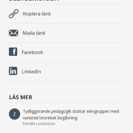
och
ditt
Kopiera länk
ledarskap.
Maila länk
Facebook
LinkedIn
LÄS MER
Tydliggörande pedagogik stöttar elevgrupper med
1
varierad teoretisk begåvning
Pernilla Lorentzson