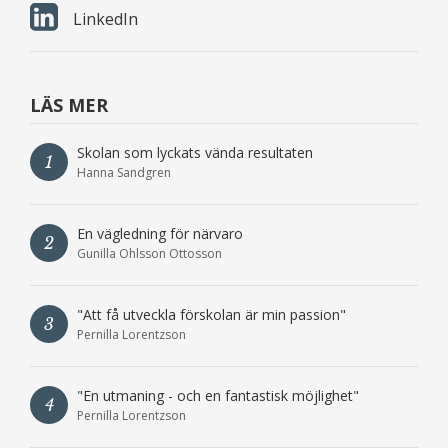
LinkedIn
LÄS MER
Skolan som lyckats vända resultaten
1
Hanna Sandgren
En vägledning för närvaro
2
Gunilla Ohlsson Ottosson
"Att få utveckla förskolan är min passion"
3
Pernilla Lorentzson
"En utmaning - och en fantastisk möjlighet"
4
Pernilla Lorentzson