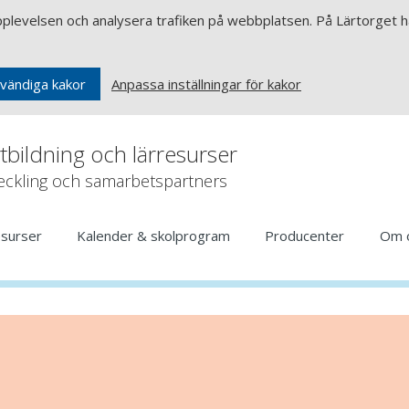
upplevelsen och analysera trafiken på webbplatsen. På Lärtorget ha
Anpassa inställningar för kakor
vändiga kakor
rtbildning och lärresurser
veckling och samarbetspartners
esurser
Kalender & skolprogram
Producenter
Om 