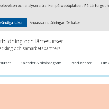
upplevelsen och analysera trafiken på webbplatsen. På Lärtorget ha
Anpassa inställningar för kakor
vändiga kakor
rtbildning och lärresurser
veckling och samarbetspartners
esurser
Kalender & skolprogram
Producenter
Om 