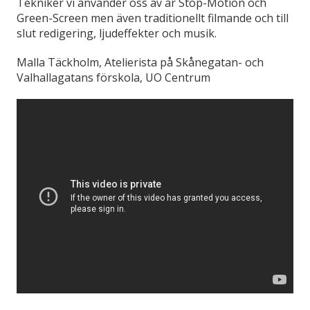
Tekniker vi använder oss av är Stop-Motion och
Green-Screen men även traditionellt filmande och till
slut redigering, ljudeffekter och musik.
Malla Täckholm, Atelierista på Skånegatan- och
Valhallagatans förskola, UO Centrum