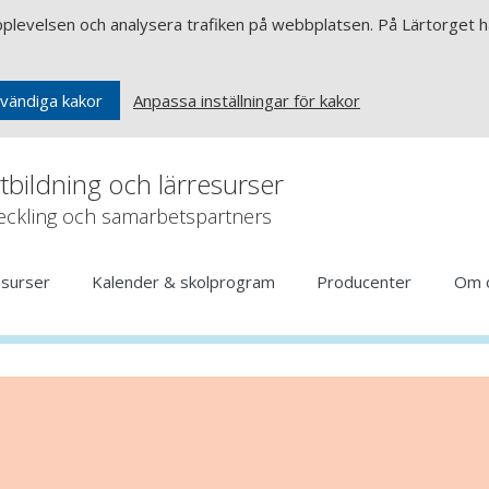
upplevelsen och analysera trafiken på webbplatsen. På Lärtorget ha
Anpassa inställningar för kakor
vändiga kakor
rtbildning och lärresurser
veckling och samarbetspartners
esurser
Kalender & skolprogram
Producenter
Om 