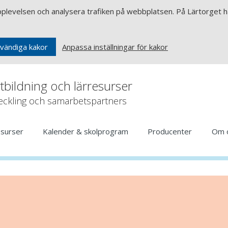
upplevelsen och analysera trafiken på webbplatsen. På Lärtorget ha
Anpassa inställningar för kakor
vändiga kakor
rtbildning och lärresurser
veckling och samarbetspartners
esurser
Kalender & skolprogram
Producenter
Om 