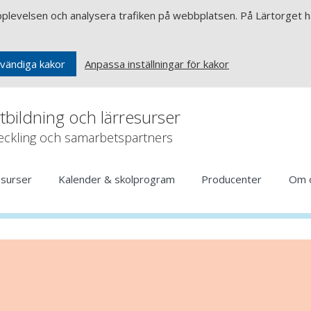
upplevelsen och analysera trafiken på webbplatsen. På Lärtorget ha
Anpassa inställningar för kakor
vändiga kakor
rtbildning och lärresurser
veckling och samarbetspartners
esurser
Kalender & skolprogram
Producenter
Om 