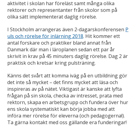
aktivitet i skolan har föreläst samt många olika
rektorer och representanter från skolor som på
olika sätt implementerat daglig rörelse.
I Stockholm arrangeras även 2-dagarskonferensen
P
uls och rörelse för inlärning 2018
. Hit kommer ett
antal forskare och praktiker bland annat från
Danmark där man i läroplanen sedan ett par år
skrivit in krav på 45 minuters daglig rörelse. Dag 2 är
praktisk och kretsar kring pulsträning.
Känns det svårt att komma iväg på en utbildning gör
det inte så mycket – det finns mycket att läsa och
inspireras av på nätet. Viktigast är kanske att lyfta
frågan på sin skola, checka av intresset, prata med
rektorn, skapa en arbetsgrupp och fundera över hur
ens skola systematiskt kan börja jobba med att
införa mer rörelse för eleverna (och pedagogerna!).
Ta gärna kontakt med oss gällande era funderingar!