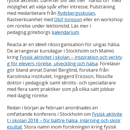
fysisk aktivitet. Därefter blir det mer ”hands on” med
möjlighet att välja spår efter intresse; Pulsträning
med medarbetare från
Rydsbergsskolan
,
Rastverksamhet med
Olof Jonsson
eller en workshop
om rörelse under lektionstid. Läs mer i
pedagog.goteborgs
kalendarium
.
Reacta är en ideell riksorganisation för ungas hälsa.
De arrangerar kursdagar i Stockholm och Malmö
kring
Fysisk aktivitet i skolan – inspiration och verkty
g för elevers rörelse, utveckling och hälsa
. Föreläser
gör bland annat Daniel Berglind, forskare från
Karolinska Institutet, Ingegerd Ericsson, filosofie
doktor i pedagogik samt idrotts- och speciallärare
med flera samt praktiker som på olika sätt jobbar
med daglig rörelse.
Redan i början av februari anordnades en
omfattande konferens i Stockholm om
Fysisk aktivite
t i skolan 2018 – för bättre hälsa, inlärning och skolr
esultat
. Stora namn inom forskningen kring fysisk