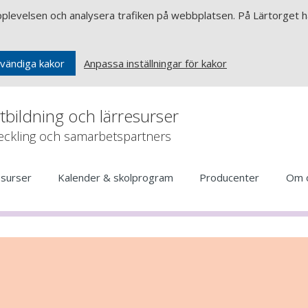
upplevelsen och analysera trafiken på webbplatsen. På Lärtorget ha
Anpassa inställningar för kakor
vändiga kakor
rtbildning och lärresurser
veckling och samarbetspartners
esurser
Kalender & skolprogram
Producenter
Om 