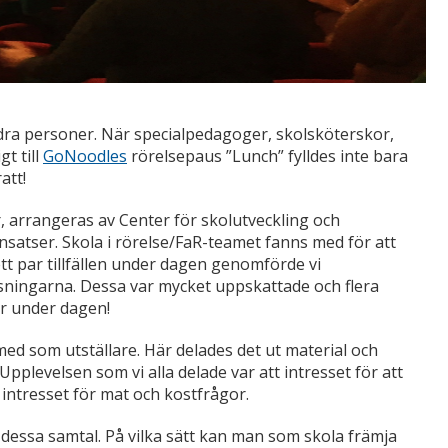
dra personer. När specialpedagoger, skolsköterskor,
t till
GoNoodles
rörelsepaus ”Lunch” fylldes inte bara
att!
 arrangeras av Center för skolutveckling och
satser. Skola i rörelse/FaR-teamet fanns med för att
ett par tillfällen under dagen genomförde vi
läsningarna. Dessa var mycket uppskattade och flera
r under dagen!
ed som utställare. Här delades det ut material och
plevelsen som vi alla delade var att intresset för att
m intresset för mat och kostfrågor.
 dessa samtal. På vilka sätt kan man som skola främja