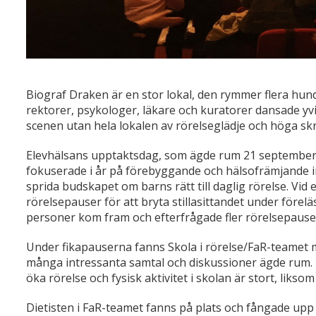
Biograf Draken är en stor lokal, den rymmer flera hun
rektorer, psykologer, läkare och kuratorer dansade yvig
scenen utan hela lokalen av rörelseglädje och höga skr
Elevhälsans upptaktsdag, som ägde rum 21 september,
fokuserade i år på förebyggande och hälsofrämjande in
sprida budskapet om barns rätt till daglig rörelse. Vid 
rörelsepauser för att bryta stillasittandet under före
personer kom fram och efterfrågade fler rörelsepause
Under fikapauserna fanns Skola i rörelse/FaR-teamet m
många intressanta samtal och diskussioner ägde rum. Up
öka rörelse och fysisk aktivitet i skolan är stort, likso
Dietisten i FaR-teamet fanns på plats och fångade upp