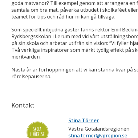
goda matvanor? Till exempel genom att arrangera en före
samtala om bra mat, påverka utbudet i skolkaféet elle
teamet för tips och råd hur ni kan gå tillväga.
Som speciellt inbjudna gäster fanns rektor Emil Beck
Rydsbergsskolan i Lerum med vid vårt utställningsbord
på sin skola och arbetar utifrån sin vision: ”Vi fyller h
Två verkliga inspiratörer som märkt tydlig effekt på s
meritvärden.
Nästa år är förhoppningen att vi kan stanna kvar på sc
rörelsepauserna.
Kontakt
Stina Törner
Västra Götalandsregionen
stina.torner@vgregion.se