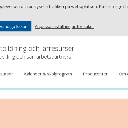
upplevelsen och analysera trafiken på webbplatsen. På Lärtorget ha
Anpassa inställningar för kakor
vändiga kakor
rtbildning och lärresurser
veckling och samarbetspartners
esurser
Kalender & skolprogram
Producenter
Om 