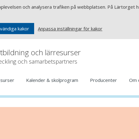
upplevelsen och analysera trafiken på webbplatsen. På Lärtorget ha
Anpassa inställningar för kakor
vändiga kakor
rtbildning och lärresurser
veckling och samarbetspartners
esurser
Kalender & skolprogram
Producenter
Om 