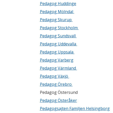
Pedagog Huddinge
Pedagog Mölndal
Pedagog Skurup
Pedagog Stockholm
Pedagog Sundsvall
Pedagog Uddevalla
Pedagog Uppsala
Pedagog Varberg
Pedagog Värmland
Pedagog Växjö
Pedagog Örebro
Pedagog Östersund
Pedagog Österåker
Pedagogsajten Familjen Helsingborg