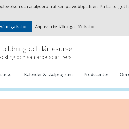
upplevelsen och analysera trafiken på webbplatsen. På Lärtorget ha
Anpassa inställningar för kakor
vändiga kakor
rtbildning och lärresurser
veckling och samarbetspartners
esurser
Kalender & skolprogram
Producenter
Om 