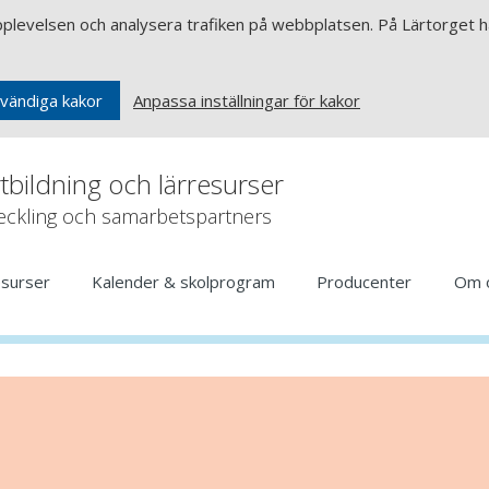
upplevelsen och analysera trafiken på webbplatsen. På Lärtorget ha
Anpassa inställningar för kakor
vändiga kakor
rtbildning och lärresurser
veckling och samarbetspartners
esurser
Kalender & skolprogram
Producenter
Om 